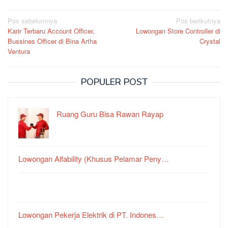
Navigasi
Pos sebelumnya
Pos berikutnya
Karir Terbaru Account Officer,
Lowongan Store Controller di
pos
Bussines Officer di Bina Artha
Crystal
Ventura
POPULER POST
Ruang Guru Bisa Rawan Rayap
Lowongan Alfability (Khusus Pelamar Peny…
Lowongan Pekerja Elektrik di PT. Indones…