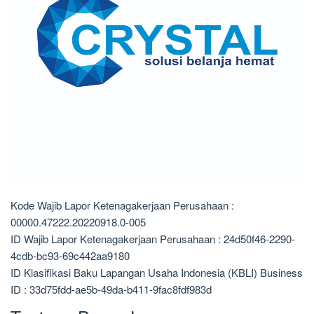
Kode Wajib Lapor Ketenagakerjaan Perusahaan :
00000.47222.20220918.0-005
ID Wajib Lapor Ketenagakerjaan Perusahaan : 24d50f46-2290-
4cdb-bc93-69c442aa9180
ID Klasifikasi Baku Lapangan Usaha Indonesia (KBLI) Business
ID : 33d75fdd-ae5b-49da-b411-9fac8fdf983d