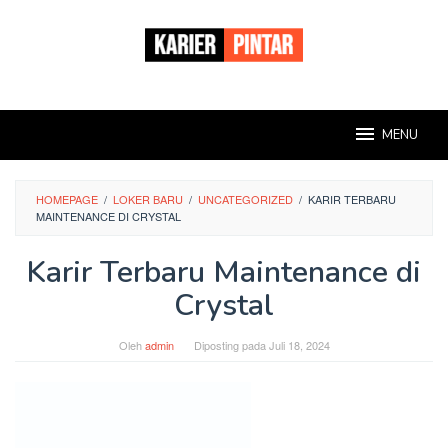
Loncat
ke
konten
MENU
HOMEPAGE
/
LOKER BARU
/
UNCATEGORIZED
/
KARIR TERBARU
MAINTENANCE DI CRYSTAL
Karir Terbaru Maintenance di
Crystal
Oleh
admin
Diposting pada
Juli 18, 2024