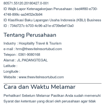
80571.55120.20180427.0-001
ID Wajib Lapor Ketenagakerjaan Perusahaan : bed4ff80-e730-
4748-899c-aa34f32e3b94
ID Klasifikasi Baku Lapangan Usaha Indonesia (KBLI) Business
ID : 734d727c-b703-4c96-a31e-d739e6ef13a0
Tentang Perusahaan
Industry : Hospitality Travel & Tourism
e-mail : hrm@theevitelresortubud.com
Telepon : 0361-9080168
Alamat : JL.PADANGTEGAL
Latitude :
Longitude :
Website : www.theevitelresortubud.com
Cara dan Waktu Melamar
Perhatikan! Sebelum Melamar Pastikan Anda sudah memenuhi
Syarat dan ketentuan yang dicari oleh perusahaan agar tidak