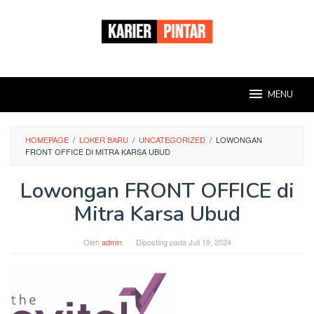
Loncat
ke
konten
MENU
HOMEPAGE
/
LOKER BARU
/
UNCATEGORIZED
/
LOWONGAN
FRONT OFFICE DI MITRA KARSA UBUD
Lowongan FRONT OFFICE di
Mitra Karsa Ubud
Oleh
admin
Diposting pada
Juli 19, 2024