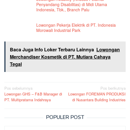
Penyandang Disabilitas) di Midi Utama
Indonesia, Tbk., Branch Palu
Lowongan Pekerja Elektrik di PT. Indonesia
Morowali Industrial Park
Baca Juga Info Loker Terbaru Lainnya
Lowongan
Merchandiser Kosmetik di PT. Mutiara Cahaya
Tegal
Navigasi
Pos sebelumnya
Pos berikutnya
Lowongan GHS – F&B Manager di
Lowongan FOREMAN PRODUKSI
pos
PT. Multipratama Indahraya
di Nusantara Building Industries
POPULER POST