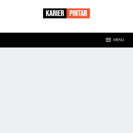
Loncat
ke
konten
MENU