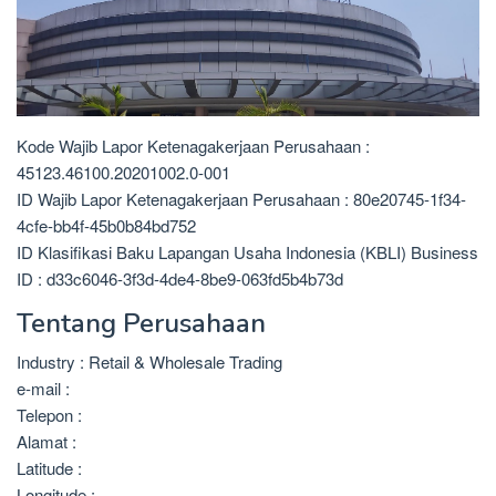
Kode Wajib Lapor Ketenagakerjaan Perusahaan :
45123.46100.20201002.0-001
ID Wajib Lapor Ketenagakerjaan Perusahaan : 80e20745-1f34-
4cfe-bb4f-45b0b84bd752
ID Klasifikasi Baku Lapangan Usaha Indonesia (KBLI) Business
ID : d33c6046-3f3d-4de4-8be9-063fd5b4b73d
Tentang Perusahaan
Industry : Retail & Wholesale Trading
e-mail :
Telepon :
Alamat :
Latitude :
Longitude :