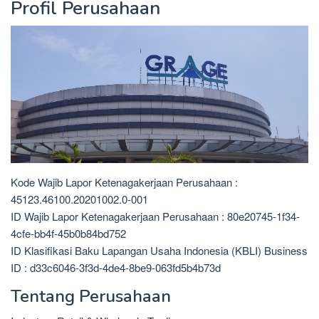
Profil Perusahaan
Kode Wajib Lapor Ketenagakerjaan Perusahaan :
45123.46100.20201002.0-001
ID Wajib Lapor Ketenagakerjaan Perusahaan : 80e20745-1f34-
4cfe-bb4f-45b0b84bd752
ID Klasifikasi Baku Lapangan Usaha Indonesia (KBLI) Business
ID : d33c6046-3f3d-4de4-8be9-063fd5b4b73d
Tentang Perusahaan