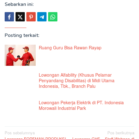
Sebarkan ini:
Posting terkait:
Ruang Guru Bisa Rawan Rayap
Lowongan Alfability (Khusus Pelamar
Penyandang Disabilitas) di Midi Utama
Indonesia, Tbk., Branch Palu
Lowongan Pekerja Elektrik di PT. Indonesia
Morowali Industrial Park
Navigasi
Pos sebelumnya
Pos berikutnya
Lowongan FOREMAN PRODUKSI
Lowongan GHS – Staff Waitress di