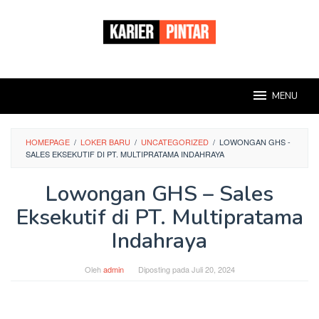
Loncat
ke
konten
MENU
HOMEPAGE
/
LOKER BARU
/
UNCATEGORIZED
/
LOWONGAN GHS -
SALES EKSEKUTIF DI PT. MULTIPRATAMA INDAHRAYA
Lowongan GHS – Sales
Eksekutif di PT. Multipratama
Indahraya
Oleh
admin
Diposting pada
Juli 20, 2024