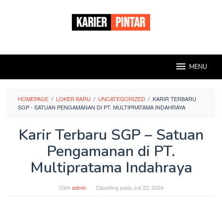
Loncat
ke
konten
MENU
HOMEPAGE
/
LOKER BARU
/
UNCATEGORIZED
/
KARIR TERBARU
SGP - SATUAN PENGAMANAN DI PT. MULTIPRATAMA INDAHRAYA
Karir Terbaru SGP – Satuan
Pengamanan di PT.
Multipratama Indahraya
Oleh
admin
Diposting pada
Juli 22, 2024