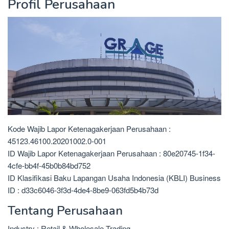
Profil Perusahaan
Kode Wajib Lapor Ketenagakerjaan Perusahaan :
45123.46100.20201002.0-001
ID Wajib Lapor Ketenagakerjaan Perusahaan : 80e20745-1f34-
4cfe-bb4f-45b0b84bd752
ID Klasifikasi Baku Lapangan Usaha Indonesia (KBLI) Business
ID : d33c6046-3f3d-4de4-8be9-063fd5b4b73d
Tentang Perusahaan
Industry : Retail & Wholesale Trading