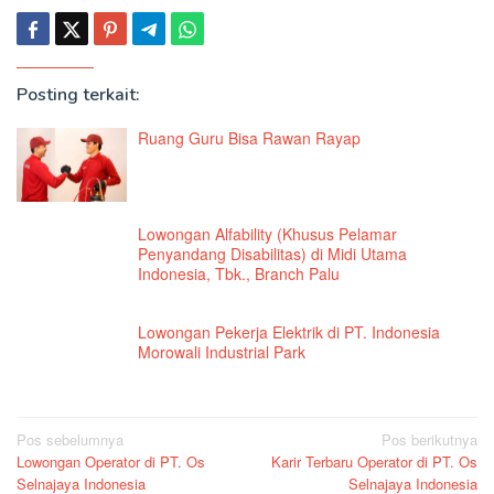
Posting terkait:
Ruang Guru Bisa Rawan Rayap
Lowongan Alfability (Khusus Pelamar
Penyandang Disabilitas) di Midi Utama
Indonesia, Tbk., Branch Palu
Lowongan Pekerja Elektrik di PT. Indonesia
Morowali Industrial Park
Navigasi
Pos sebelumnya
Pos berikutnya
Lowongan Operator di PT. Os
Karir Terbaru Operator di PT. Os
pos
Selnajaya Indonesia
Selnajaya Indonesia