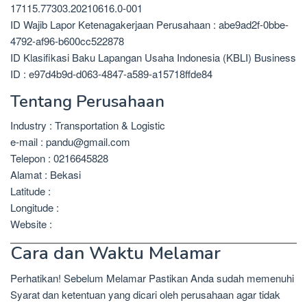
17115.77303.20210616.0-001
ID Wajib Lapor Ketenagakerjaan Perusahaan : abe9ad2f-0bbe-
4792-af96-b600cc522878
ID Klasifikasi Baku Lapangan Usaha Indonesia (KBLI) Business
ID : e97d4b9d-d063-4847-a589-a15718ffde84
Tentang Perusahaan
Industry : Transportation & Logistic
e-mail : pandu@gmail.com
Telepon : 0216645828
Alamat : Bekasi
Latitude :
Longitude :
Website :
Cara dan Waktu Melamar
Perhatikan! Sebelum Melamar Pastikan Anda sudah memenuhi
Syarat dan ketentuan yang dicari oleh perusahaan agar tidak