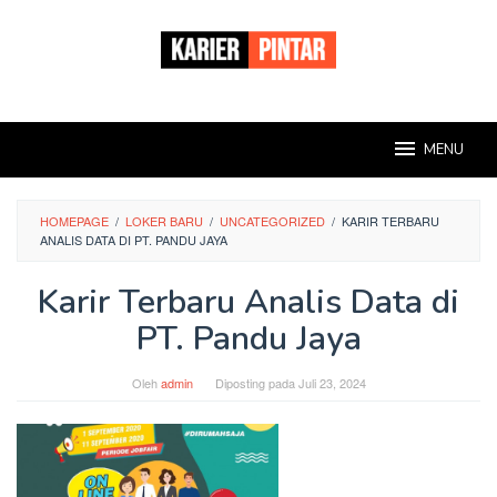
Loncat
ke
konten
MENU
HOMEPAGE
/
LOKER BARU
/
UNCATEGORIZED
/
KARIR TERBARU
ANALIS DATA DI PT. PANDU JAYA
Karir Terbaru Analis Data di
PT. Pandu Jaya
Oleh
admin
Diposting pada
Juli 23, 2024