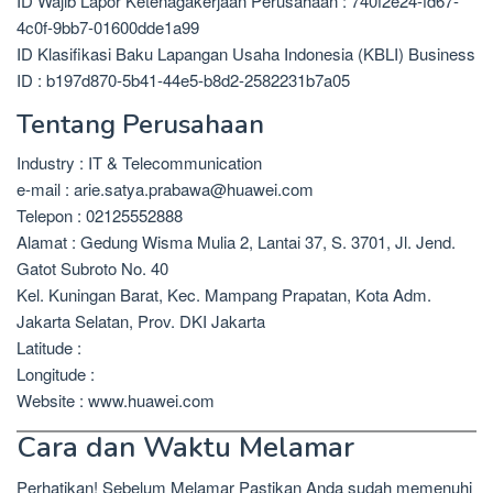
ID Wajib Lapor Ketenagakerjaan Perusahaan : 740f2e24-fd67-
4c0f-9bb7-01600dde1a99
ID Klasifikasi Baku Lapangan Usaha Indonesia (KBLI) Business
ID : b197d870-5b41-44e5-b8d2-2582231b7a05
Tentang Perusahaan
Industry : IT & Telecommunication
e-mail : arie.satya.prabawa@huawei.com
Telepon : 02125552888
Alamat : Gedung Wisma Mulia 2, Lantai 37, S. 3701, Jl. Jend.
Gatot Subroto No. 40
Kel. Kuningan Barat, Kec. Mampang Prapatan, Kota Adm.
Jakarta Selatan, Prov. DKI Jakarta
Latitude :
Longitude :
Website : www.huawei.com
Cara dan Waktu Melamar
Perhatikan! Sebelum Melamar Pastikan Anda sudah memenuhi