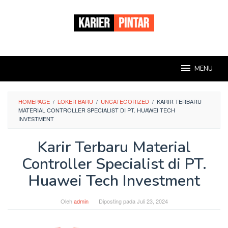
Loncat
ke
konten
MENU
HOMEPAGE
/
LOKER BARU
/
UNCATEGORIZED
/
KARIR TERBARU
MATERIAL CONTROLLER SPECIALIST DI PT. HUAWEI TECH
INVESTMENT
Karir Terbaru Material
Controller Specialist di PT.
Huawei Tech Investment
Oleh
admin
Diposting pada
Juli 23, 2024