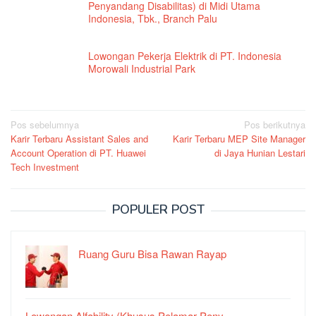
Penyandang Disabilitas) di Midi Utama
Indonesia, Tbk., Branch Palu
Lowongan Pekerja Elektrik di PT. Indonesia
Morowali Industrial Park
Navigasi
Pos sebelumnya
Pos berikutnya
Karir Terbaru Assistant Sales and
Karir Terbaru MEP Site Manager
pos
Account Operation di PT. Huawei
di Jaya Hunian Lestari
Tech Investment
POPULER POST
Ruang Guru Bisa Rawan Rayap
Lowongan Alfability (Khusus Pelamar Peny…