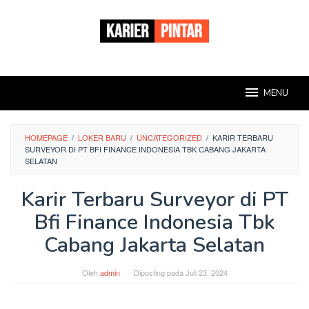
Loncat
ke
konten
MENU
HOMEPAGE
/
LOKER BARU
/
UNCATEGORIZED
/
KARIR TERBARU
SURVEYOR DI PT BFI FINANCE INDONESIA TBK CABANG JAKARTA
SELATAN
Karir Terbaru Surveyor di PT
Bfi Finance Indonesia Tbk
Cabang Jakarta Selatan
Oleh
admin
Diposting pada
Juli 23, 2024