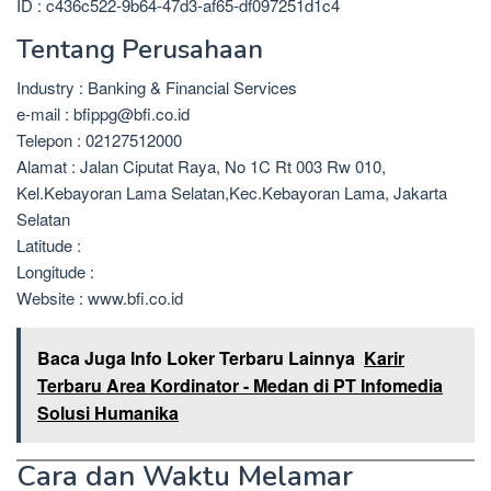
ID : c436c522-9b64-47d3-af65-df097251d1c4
Tentang Perusahaan
Industry : Banking & Financial Services
e-mail : bfippg@bfi.co.id
Telepon : 02127512000
Alamat : Jalan Ciputat Raya, No 1C Rt 003 Rw 010,
Kel.Kebayoran Lama Selatan,Kec.Kebayoran Lama, Jakarta
Selatan
Latitude :
Longitude :
Website : www.bfi.co.id
Baca Juga Info Loker Terbaru Lainnya
Karir
Terbaru Area Kordinator - Medan di PT Infomedia
Solusi Humanika
Cara dan Waktu Melamar