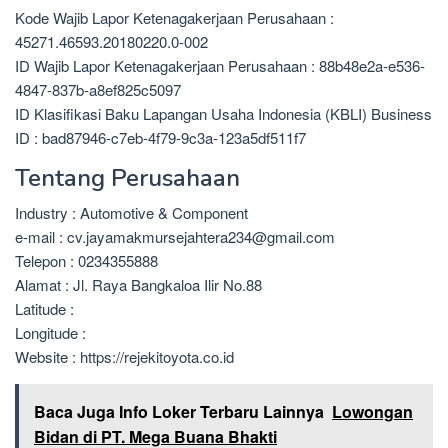
Kode Wajib Lapor Ketenagakerjaan Perusahaan :
45271.46593.20180220.0-002
ID Wajib Lapor Ketenagakerjaan Perusahaan : 88b48e2a-e536-
4847-837b-a8ef825c5097
ID Klasifikasi Baku Lapangan Usaha Indonesia (KBLI) Business
ID : bad87946-c7eb-4f79-9c3a-123a5df511f7
Tentang Perusahaan
Industry : Automotive & Component
e-mail : cv.jayamakmursejahtera234@gmail.com
Telepon : 0234355888
Alamat : Jl. Raya Bangkaloa Ilir No.88
Latitude :
Longitude :
Website : https://rejekitoyota.co.id
Baca Juga Info Loker Terbaru Lainnya
Lowongan
Bidan di PT. Mega Buana Bhakti