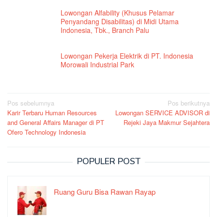
Lowongan Alfability (Khusus Pelamar
Penyandang Disabilitas) di Midi Utama
Indonesia, Tbk., Branch Palu
Lowongan Pekerja Elektrik di PT. Indonesia
Morowali Industrial Park
Navigasi
Pos sebelumnya
Pos berikutnya
Karir Terbaru Human Resources
Lowongan SERVICE ADVISOR di
pos
and General Affairs Manager di PT
Rejeki Jaya Makmur Sejahtera
Ofero Technology Indonesia
POPULER POST
Ruang Guru Bisa Rawan Rayap