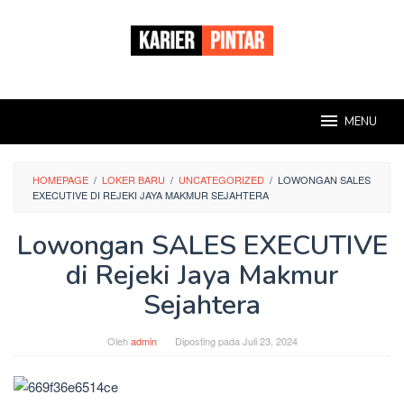
Loncat
ke
konten
MENU
HOMEPAGE
/
LOKER BARU
/
UNCATEGORIZED
/
LOWONGAN SALES
EXECUTIVE DI REJEKI JAYA MAKMUR SEJAHTERA
Lowongan SALES EXECUTIVE
di Rejeki Jaya Makmur
Sejahtera
Oleh
admin
Diposting pada
Juli 23, 2024