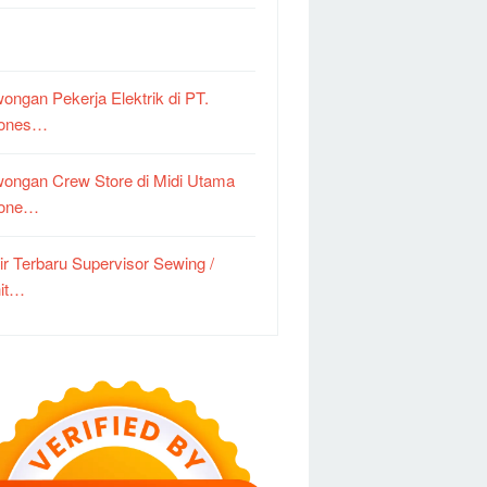
ongan Pekerja Elektrik di PT.
dones…
ongan Crew Store di Midi Utama
done…
ir Terbaru Supervisor Sewing /
it…