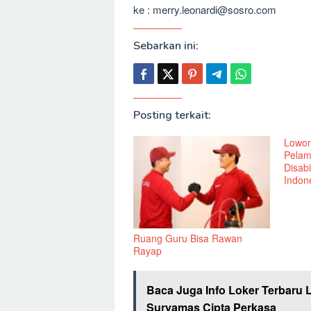
ke : merry.leonardi@sosro.com
Sebarkan ini:
Posting terkait:
Lowon
Pelam
Disabi
Indone
Ruang Guru Bisa Rawan
Rayap
Baca Juga Info Loker Terbaru 
Suryamas Cipta Perkasa