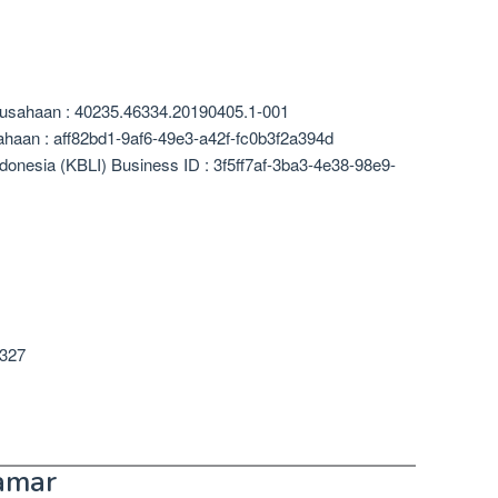
rusahaan : 40235.46334.20190405.1-001
ahaan : aff82bd1-9af6-49e3-a42f-fc0b3f2a394d
donesia (KBLI) Business ID : 3f5ff7af-3ba3-4e38-98e9-
 327
amar