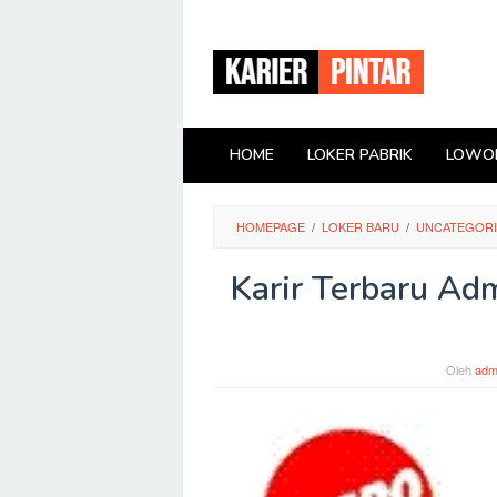
Loncat
ke
konten
HOME
LOKER PABRIK
LOWON
HOMEPAGE
/
LOKER BARU
/
UNCATEGOR
Karir Terbaru Admi
Oleh
adm