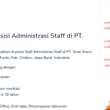
Low
In
isi Administrasi Staff di PT.
Low
In
tkan di posisi Staff Administrasi Staff di PT. Sinar Sosro
Mundu, Kab. Cirebon, Jawa Barat, Indonesia
Kar
Jah
ng dengan:
empuan
lum menikah.
.d. 30 tahun.
t Office, Entri data, Penyimpanan dokumen