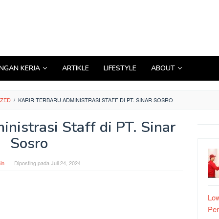
GAN KERJA
ARTIKLE
LIFESTYLE
ABOUT
IZED
/
KARIR TERBARU ADMINISTRASI STAFF DI PT. SINAR SOSRO
nistrasi Staff di PT. Sinar
Sosro
in
Diposting pada
Juli 24, 2024
Low
Pe