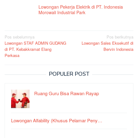
Lowongan Pekerja Elektrik di PT. Indonesia
Morowali Industrial Park
Navigasi
Pos sebelumnya
Pos berikutnya
Lowongan STAF ADMIN GUDANG
Lowongan Sales Eksekutif di
pos
di PT. Kebakkramat Elang
Bervin Indonesia
Perkasa
POPULER POST
Ruang Guru Bisa Rawan Rayap
Lowongan Alfability (Khusus Pelamar Peny…