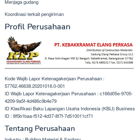
Menjaga gudang
Koordinasi terkait pengiriman
Profil Perusahaan
Kode Wajib Lapor Ketenagakerjaan Perusahaan :
57762.46638.20201016.0-001
ID Wajib Lapor Ketenagakerjaan Perusahaan : c166d05e-9705-
4209-9a5f-4d486c9b4e79
ID Klasifikasi Baku Lapangan Usaha Indonesia (KBLI) Business
ID : 8f5b1baa-f512-4d37-8f7f-7d510011cf71
Tentang Perusahaan
Industry : Building Material & Sanitary