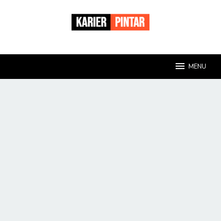
Loncat
ke
konten
MENU