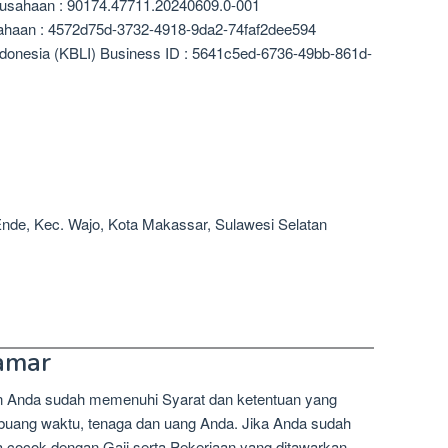
rusahaan : 90174.47711.20240609.0-001
sahaan : 4572d75d-3732-4918-9da2-74faf2dee594
ndonesia (KBLI) Business ID : 5641c5ed-6736-49bb-861d-
Ende, Kec. Wajo, Kota Makassar, Sulawesi Selatan
amar
n Anda sudah memenuhi Syarat dan ketentuan yang
mbuang waktu, tenaga dan uang Anda. Jika Anda sudah
a cocok dengan Gaji serta Pekerjaan yang ditawarkan