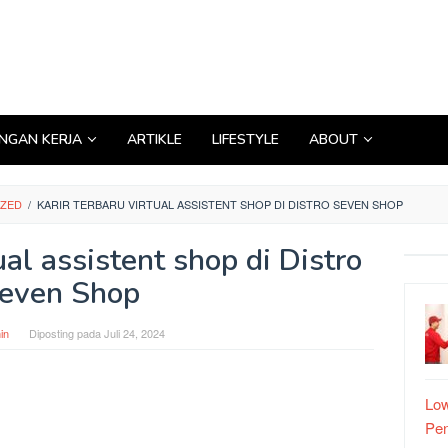
GAN KERJA
ARTIKLE
LIFESTYLE
ABOUT
IZED
/
KARIR TERBARU VIRTUAL ASSISTENT SHOP DI DISTRO SEVEN SHOP
ual assistent shop di Distro
even Shop
in
Diposting pada
Juli 24, 2024
Low
Pe