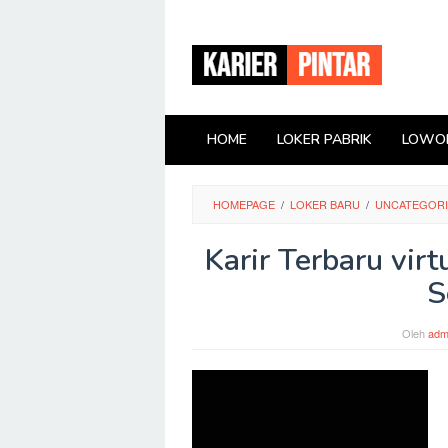
Loncat
ke
konten
HOME
LOKER PABRIK
LOWON
HOMEPAGE
/
LOKER BARU
/
UNCATEGOR
Karir Terbaru virt
S
Oleh
adm