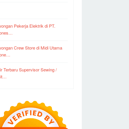
ongan Pekerja Elektrik di PT.
dones…
ongan Crew Store di Midi Utama
done…
ir Terbaru Supervisor Sewing /
it…