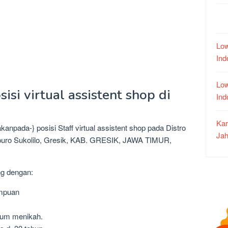
Low
In
Low
isi virtual assistent shop di
In
Kar
anpada-} posisi Staff virtual assistent shop pada Distro
Jah
apuro Sukolilo, Gresik, KAB. GRESIK, JAWA TIMUR,
ng dengan:
empuan
lum menikah.