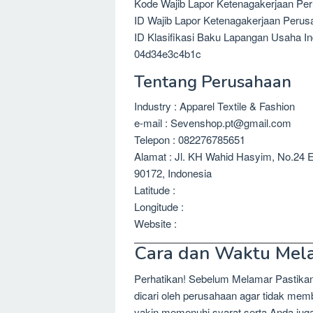
Kode Wajib Lapor Ketenagakerjaan Pe
ID Wajib Lapor Ketenagakerjaan Peru
ID Klasifikasi Baku Lapangan Usaha I
04d34e3c4b1c
Tentang Perusahaan
Industry : Apparel Textile & Fashion
e-mail : Sevenshop.pt@gmail.com
Telepon : 082276785651
Alamat : Jl. KH Wahid Hasyim, No.24 
90172, Indonesia
Latitude :
Longitude :
Website :
Cara dan Waktu Mel
Perhatikan! Sebelum Melamar Pastika
dicari oleh perusahaan agar tidak me
yakin memenuhi syarat serta Anda jug