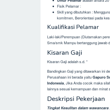
Umur Pelamar
adalah antara 20 
Fisik Pelamar :
Skill yang dibutuhkan : Menggun
komitmen, Berorientasi pada ke
Kualifikasi Pelamar
Laki-laki/Perempuan (Diutamakan pere
Sma/smk Mampu bertanggung jawab dan
Kisaran Gaji
Kisaran Gaji adalah s.d. *
Bandingkan Gaji yang ditawarkan ini 
Perusahaan ini berada yaitu
Gapuro Su
Indonesia
, Jika Anda cocok maka silah
lainnya sesuai kemampuan dan minat se
Deskripsi Pekerjaan
Tingkat Kesulitan dalam wawancara 