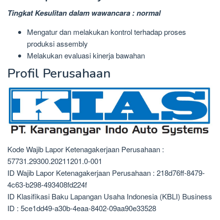
Tingkat Kesulitan dalam wawancara : normal
Mengatur dan melakukan kontrol terhadap proses
produksi assembly
Melakukan evaluasi kinerja bawahan
Profil Perusahaan
Kode Wajib Lapor Ketenagakerjaan Perusahaan :
57731.29300.20211201.0-001
ID Wajib Lapor Ketenagakerjaan Perusahaan : 218d76ff-8479-
4c63-b298-493408fd224f
ID Klasifikasi Baku Lapangan Usaha Indonesia (KBLI) Business
ID : 5ce1dd49-a30b-4eaa-8402-09aa90e33528