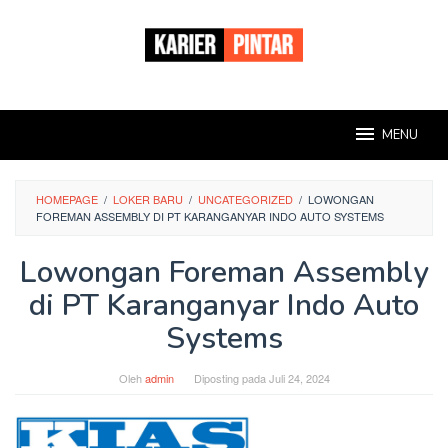
Loncat
ke
konten
MENU
HOMEPAGE
/
LOKER BARU
/
UNCATEGORIZED
/
LOWONGAN
FOREMAN ASSEMBLY DI PT KARANGANYAR INDO AUTO SYSTEMS
Lowongan Foreman Assembly
di PT Karanganyar Indo Auto
Systems
Oleh
admin
Diposting pada
Juli 24, 2024