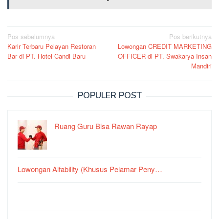
Navigasi
Pos sebelumnya
Pos berikutnya
Karir Terbaru Pelayan Restoran
Lowongan CREDIT MARKETING
pos
Bar di PT. Hotel Candi Baru
OFFICER di PT. Swakarya Insan
Mandiri
POPULER POST
Ruang Guru Bisa Rawan Rayap
Lowongan Alfability (Khusus Pelamar Peny…