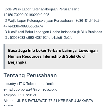
Kode Wajib Lapor Ketenagakerjaan Perusahaan :
12150.70209.20180209.0-025
ID Wajib Lapor Ketenagakerjaan Perusahaan : 3d36181d-19a2-
477e-bb8b-98935d8cfa74
ID Klasifikasi Baku Lapangan Usaha Indonesia (KBLI) Business
ID : 52053038-e990-438f-924c-b1afc512b2fc
Baca Juga Info Loker Terbaru Lainnya
Lowongan
Human Resources Internship di Solid Gold
Berjangka
Tentang Perusahaan
Industry : IT & Telecommunication
e-mail : corporate@infomedia.co.id
Telepon : 021 720121
Alamat : JL RS FATMAWATI 77-81 KEB BARU JAKARTA