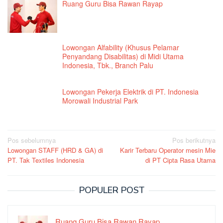
Ruang Guru Bisa Rawan Rayap
Lowongan Alfability (Khusus Pelamar
Penyandang Disabilitas) di Midi Utama
Indonesia, Tbk., Branch Palu
Lowongan Pekerja Elektrik di PT. Indonesia
Morowali Industrial Park
Navigasi
Pos sebelumnya
Pos berikutnya
Lowongan STAFF (HRD & GA) di
Karir Terbaru Operator mesin Mie
pos
PT. Tak Textiles Indonesia
di PT Cipta Rasa Utama
POPULER POST
Ruang Guru Bisa Rawan Rayap