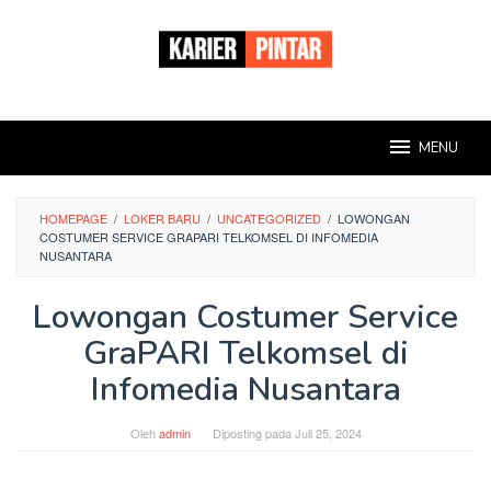
Loncat
ke
konten
MENU
HOMEPAGE
/
LOKER BARU
/
UNCATEGORIZED
/
LOWONGAN
COSTUMER SERVICE GRAPARI TELKOMSEL DI INFOMEDIA
NUSANTARA
Lowongan Costumer Service
GraPARI Telkomsel di
Infomedia Nusantara
Oleh
admin
Diposting pada
Juli 25, 2024