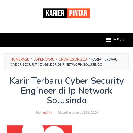
Loncat
ke
konten
MENU
HOMEPAGE
/
LOKER BARU
/
UNCATEGORIZED
/
KARIR TERBARU
CYBER SECURITY ENGINEER DI IP NETWORK SOLUSINDO
Karir Terbaru Cyber Security
Engineer di Ip Network
Solusindo
Oleh
admin
Diposting pada
Juli 29, 2024