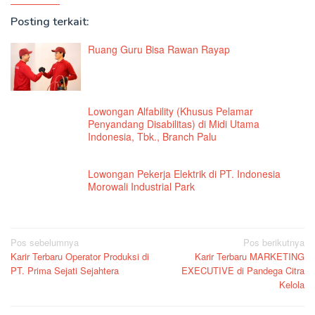
Posting terkait:
Ruang Guru Bisa Rawan Rayap
Lowongan Alfability (Khusus Pelamar
Penyandang Disabilitas) di Midi Utama
Indonesia, Tbk., Branch Palu
Lowongan Pekerja Elektrik di PT. Indonesia
Morowali Industrial Park
Navigasi
Pos sebelumnya
Pos berikutnya
Karir Terbaru Operator Produksi di
Karir Terbaru MARKETING
pos
PT. Prima Sejati Sejahtera
EXECUTIVE di Pandega Citra
Kelola