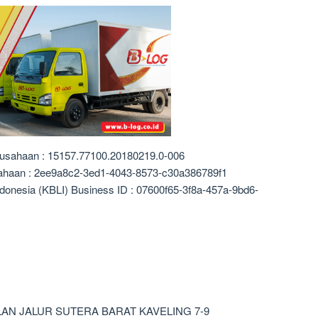
rusahaan : 15157.77100.20180219.0-006
sahaan : 2ee9a8c2-3ed1-4043-8573-c30a386789f1
donesia (KBLI) Business ID : 07600f65-3f8a-457a-9bd6-
ALAN JALUR SUTERA BARAT KAVELING 7-9