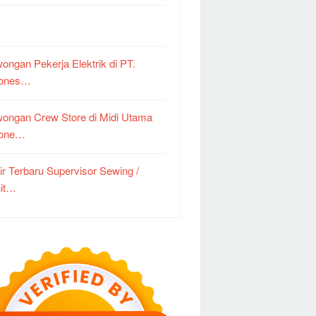
ongan Pekerja Elektrik di PT.
dones…
ongan Crew Store di Midi Utama
done…
ir Terbaru Supervisor Sewing /
it…