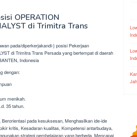
osisi OPERATION
YST di Trimitra Trans
Low
In
awan pada/diperkerjakandi-} posisi Pekerjaan
Low
i Trimitra Trans Persada yang bertempat di daerah
In
BANTEN, Indonesia
ng dengan:
Kar
Jah
empuan
lum menikah.
.d. 35 tahun.
n, Berorientasi pada kesuksesan, Menghasilkan ide-ide
pikir kritis, Kesadaran kualitas, Kompetensi antarbudaya,
ggunakan strategi pembelajaran yang berbeda, Mencapai