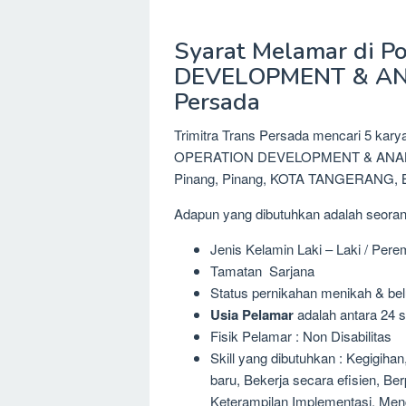
Syarat Melamar di P
DEVELOPMENT & ANAL
Persada
Trimitra Trans Persada mencari 5 kary
OPERATION DEVELOPMENT & ANALYST d
Pinang, Pinang, KOTA TANGERANG, 
Adapun yang dibutuhkan adalah seora
Jenis Kelamin Laki – Laki / Per
Tamatan Sarjana
Status pernikahan menikah & be
Usia Pelamar
adalah antara 24 s
Fisik Pelamar : Non Disabilitas
Skill yang dibutuhkan : Kegigiha
baru, Bekerja secara efisien, Ber
Keterampilan Implementasi, Men