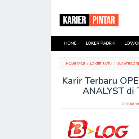
Loncat
ke
konten
HOME
LOKER PABRIK
LOWON
HOMEPAGE
/
LOKER BARU
/
UNCATEGOR
Karir Terbaru 
ANALYST di T
Oleh
admin