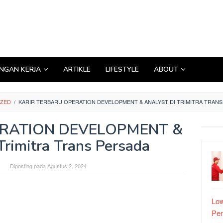
GAN KERJA
ARTIKLE
LIFESTYLE
ABOUT
IZED
/
KARIR TERBARU OPERATION DEVELOPMENT & ANALYST DI TRIMITRA TRAN
OPERATION DEVELOPMENT &
rimitra Trans Persada
Diposting pada
Agustus 2, 2024
Low
Pe