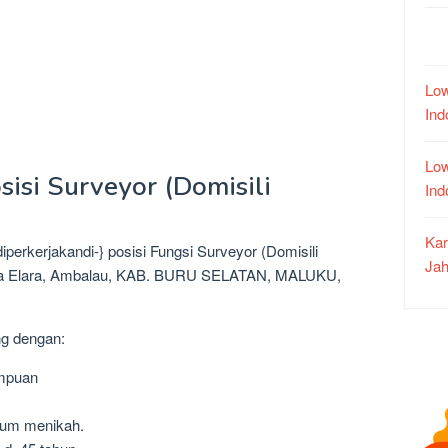
Low
In
Low
sisi Surveyor (Domisili
In
Kar
perkerjakandi-} posisi Fungsi Surveyor (Domisili
Jah
kota Elara, Ambalau, KAB. BURU SELATAN, MALUKU,
ng dengan:
empuan
lum menikah.