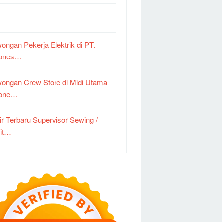
ongan Pekerja Elektrik di PT.
dones…
ongan Crew Store di Midi Utama
done…
ir Terbaru Supervisor Sewing /
it…