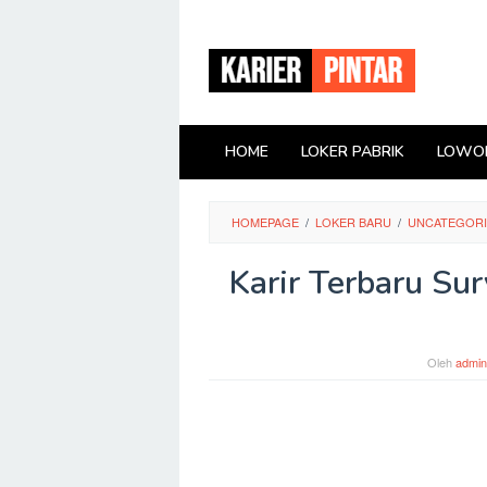
Loncat
ke
konten
HOME
LOKER PABRIK
LOWON
HOMEPAGE
/
LOKER BARU
/
UNCATEGOR
Karir Terbaru Sur
Oleh
admin