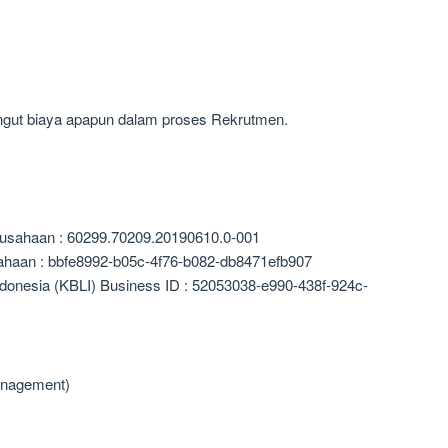
gut biaya apapun dalam proses Rekrutmen.
rusahaan : 60299.70209.20190610.0-001
ahaan : bbfe8992-b05c-4f76-b082-db8471efb907
ndonesia (KBLI) Business ID : 52053038-e990-438f-924c-
anagement)