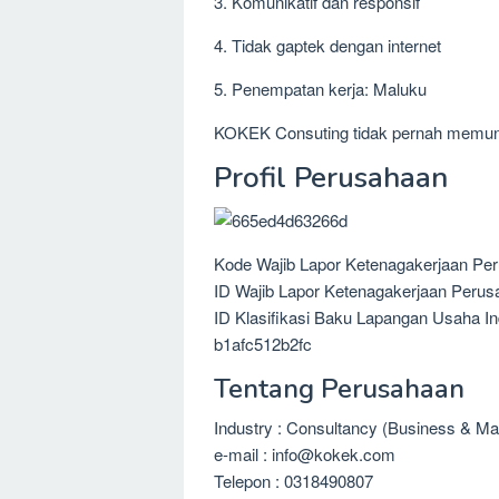
3. Komunikatif dan responsif
4. Tidak gaptek dengan internet
5. Penempatan kerja: Maluku
KOKEK Consuting tidak pernah memun
Profil Perusahaan
Kode Wajib Lapor Ketenagakerjaan Pe
ID Wajib Lapor Ketenagakerjaan Perus
ID Klasifikasi Baku Lapangan Usaha I
b1afc512b2fc
Tentang Perusahaan
Industry : Consultancy (Business & M
e-mail : info@kokek.com
Telepon : 0318490807