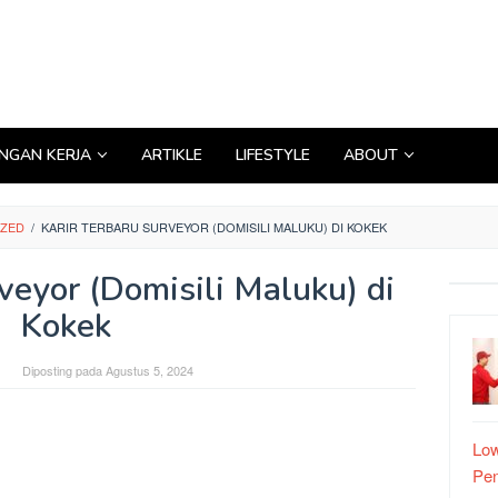
GAN KERJA
ARTIKLE
LIFESTYLE
ABOUT
IZED
/
KARIR TERBARU SURVEYOR (DOMISILI MALUKU) DI KOKEK
veyor (Domisili Maluku) di
Kokek
Diposting pada
Agustus 5, 2024
Low
Pe