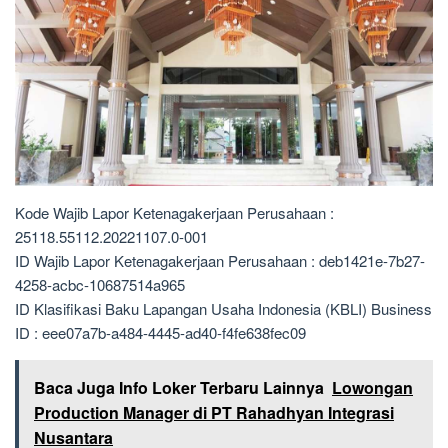
Kode Wajib Lapor Ketenagakerjaan Perusahaan :
25118.55112.20221107.0-001
ID Wajib Lapor Ketenagakerjaan Perusahaan : deb1421e-7b27-
4258-acbc-10687514a965
ID Klasifikasi Baku Lapangan Usaha Indonesia (KBLI) Business
ID : eee07a7b-a484-4445-ad40-f4fe638fec09
Baca Juga Info Loker Terbaru Lainnya
Lowongan
Production Manager di PT Rahadhyan Integrasi
Nusantara