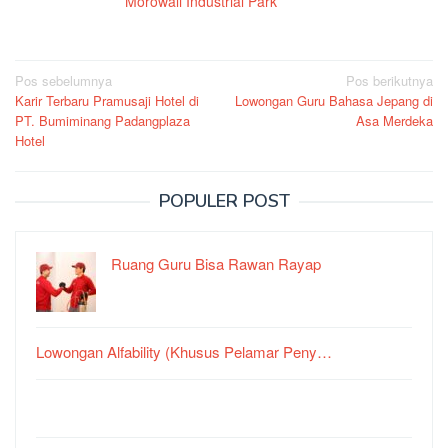
Morowali Industrial Park
Navigasi
Pos sebelumnya
Pos berikutnya
Karir Terbaru Pramusaji Hotel di
Lowongan Guru Bahasa Jepang di
pos
PT. Bumiminang Padangplaza
Asa Merdeka
Hotel
POPULER POST
Ruang Guru Bisa Rawan Rayap
Lowongan Alfability (Khusus Pelamar Peny…