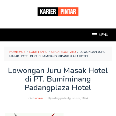
Loncat
ke
konten
MENU
HOMEPAGE
/
LOKER BARU
/
UNCATEGORIZED
/
LOWONGAN JURU
MASAK HOTEL DI PT. BUMIMINANG PADANGPLAZA HOTEL
Lowongan Juru Masak Hotel
di PT. Bumiminang
Padangplaza Hotel
Oleh
admin
Diposting pada
Agustus 5, 2024