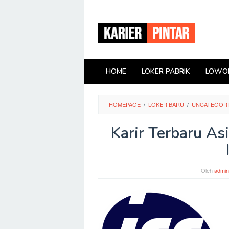
Loncat
ke
konten
HOME
LOKER PABRIK
LOWON
HOMEPAGE
/
LOKER BARU
/
UNCATEGOR
Karir Terbaru Asi
Oleh
admin