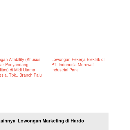
gan Alfability (Khusus
Lowongan Pekerja Elektrik di
ar Penyandang
PT. Indonesia Morowali
litas) di Midi Utama
Industrial Park
sia, Tbk., Branch Palu
Lainnya
Lowongan Marketing di Hardo