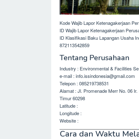
Kode Wajib Lapor Ketenagakerjaan Pe
ID Wajib Lapor Ketenagakerjaan Peru
ID Klasifikasi Baku Lapangan Usaha I
872113542859
Tentang Perusahaan
Industry : Environmental & Facilities S
e-mail : info.issindonesia@gmail.com
Telepon : 085219738531
Alamat : Jl. Promenade Merr No. 06 I
Timur 60298
Latitude :
Longitude :
Website :
Cara dan Waktu Mel