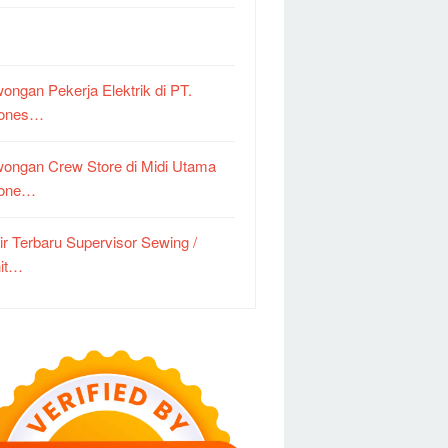
ongan Pekerja Elektrik di PT.
dones…
ongan Crew Store di Midi Utama
done…
ir Terbaru Supervisor Sewing /
it…