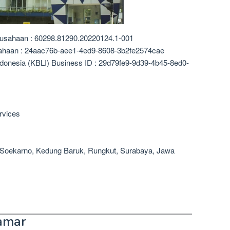
rusahaan : 60298.81290.20220124.1-001
sahaan : 24aac76b-aee1-4ed9-8608-3b2fe2574cae
ndonesia (KBLI) Business ID : 29d79fe9-9d39-4b45-8ed0-
ervices
r. Soekarno, Kedung Baruk, Rungkut, Surabaya, Jawa
amar