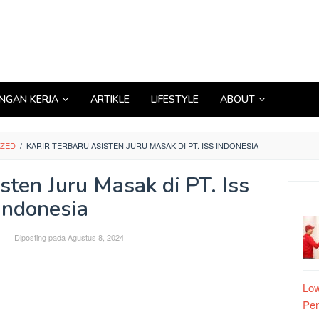
GAN KERJA
ARTIKLE
LIFESTYLE
ABOUT
IZED
/
KARIR TERBARU ASISTEN JURU MASAK DI PT. ISS INDONESIA
sten Juru Masak di PT. Iss
Indonesia
Diposting pada
Agustus 8, 2024
Low
Pe