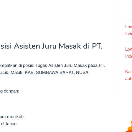
Low
In
isi Asisten Juru Masak di PT.
Low
In
tempatkan di posisi Tugas Asisten Juru Masak pada PT.
Kar
ta Maluk, Maluk, KAB. SUMBAWA BARAT, NUSA
Jah
ng dengan:
lum menikah.
.d. tahun.