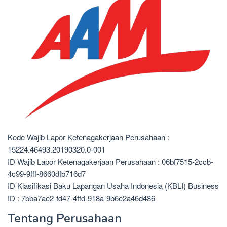
Kode Wajib Lapor Ketenagakerjaan Perusahaan :
15224.46493.20190320.0-001
ID Wajib Lapor Ketenagakerjaan Perusahaan : 06bf7515-2ccb-
4c99-9fff-8660dfb716d7
ID Klasifikasi Baku Lapangan Usaha Indonesia (KBLI) Business
ID : 7bba7ae2-fd47-4ffd-918a-9b6e2a46d486
Tentang Perusahaan