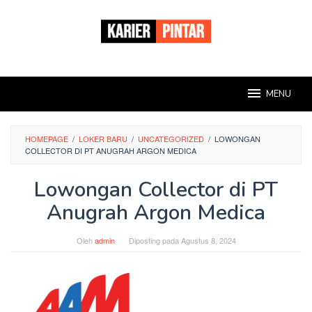
Loncat
ke
konten
MENU
HOMEPAGE
/
LOKER BARU
/
UNCATEGORIZED
/
LOWONGAN
COLLECTOR DI PT ANUGRAH ARGON MEDICA
Lowongan Collector di PT
Anugrah Argon Medica
Oleh
admin
Diposting pada
Agustus 8, 2024