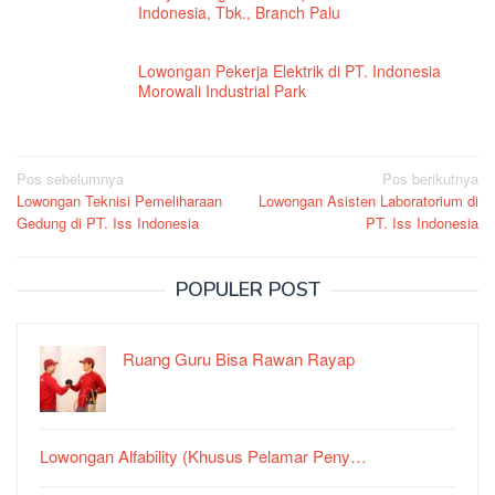
Indonesia, Tbk., Branch Palu
Lowongan Pekerja Elektrik di PT. Indonesia
Morowali Industrial Park
Navigasi
Pos sebelumnya
Pos berikutnya
Lowongan Teknisi Pemeliharaan
Lowongan Asisten Laboratorium di
pos
Gedung di PT. Iss Indonesia
PT. Iss Indonesia
POPULER POST
Ruang Guru Bisa Rawan Rayap
Lowongan Alfability (Khusus Pelamar Peny…