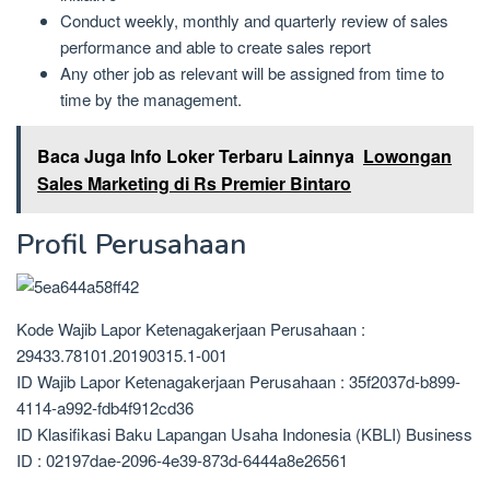
Conduct weekly, monthly and quarterly review of sales
performance and able to create sales report
Any other job as relevant will be assigned from time to
time by the management.
Baca Juga Info Loker Terbaru Lainnya
Lowongan
Sales Marketing di Rs Premier Bintaro
Profil Perusahaan
Kode Wajib Lapor Ketenagakerjaan Perusahaan :
29433.78101.20190315.1-001
ID Wajib Lapor Ketenagakerjaan Perusahaan : 35f2037d-b899-
4114-a992-fdb4f912cd36
ID Klasifikasi Baku Lapangan Usaha Indonesia (KBLI) Business
ID : 02197dae-2096-4e39-873d-6444a8e26561