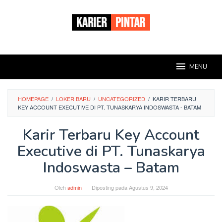
Loncat
ke
konten
MENU
HOMEPAGE
/
LOKER BARU
/
UNCATEGORIZED
/
KARIR TERBARU
KEY ACCOUNT EXECUTIVE DI PT. TUNASKARYA INDOSWASTA - BATAM
Karir Terbaru Key Account
Executive di PT. Tunaskarya
Indoswasta – Batam
Oleh
admin
Diposting pada
Agustus 9, 2024