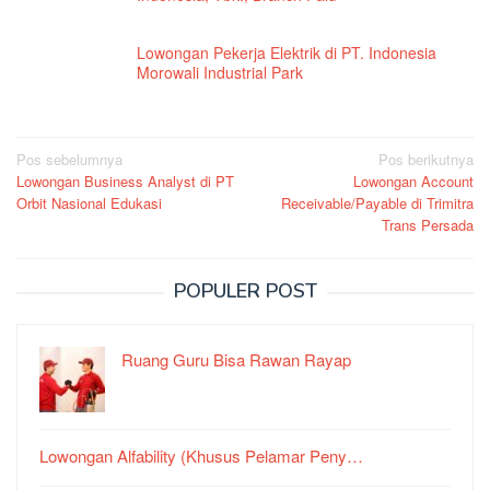
Lowongan Pekerja Elektrik di PT. Indonesia
Morowali Industrial Park
Navigasi
Pos sebelumnya
Pos berikutnya
Lowongan Business Analyst di PT
Lowongan Account
pos
Orbit Nasional Edukasi
Receivable/Payable di Trimitra
Trans Persada
POPULER POST
Ruang Guru Bisa Rawan Rayap
Lowongan Alfability (Khusus Pelamar Peny…