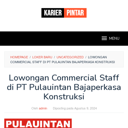
Loncat
ke
konten
MENU
HOMEPAGE
/
LOKER BARU
/
UNCATEGORIZED
/
LOWONGAN
COMMERCIAL STAFF DI PT PULAUINTAN BAJAPERKASA KONSTRUKSI
Lowongan Commercial Staff
di PT Pulauintan Bajaperkasa
Konstruksi
Oleh
admin
Diposting pada
Agustus 9, 2024