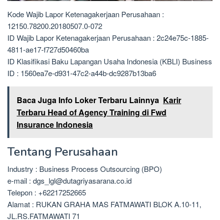
Kode Wajib Lapor Ketenagakerjaan Perusahaan :
12150.78200.20180507.0-072
ID Wajib Lapor Ketenagakerjaan Perusahaan : 2c24e75c-1885-
4811-ae17-f727d50460ba
ID Klasifikasi Baku Lapangan Usaha Indonesia (KBLI) Business
ID : 1560ea7e-d931-47c2-a44b-dc9287b13ba6
Baca Juga Info Loker Terbaru Lainnya
Karir
Terbaru Head of Agency Training di Fwd
Insurance Indonesia
Tentang Perusahaan
Industry : Business Process Outsourcing (BPO)
e-mail : dgs_lgl@dutagriyasarana.co.id
Telepon : +62217252665
Alamat : RUKAN GRAHA MAS FATMAWATI BLOK A.10-11,
JL.RS.FATMAWATI 71