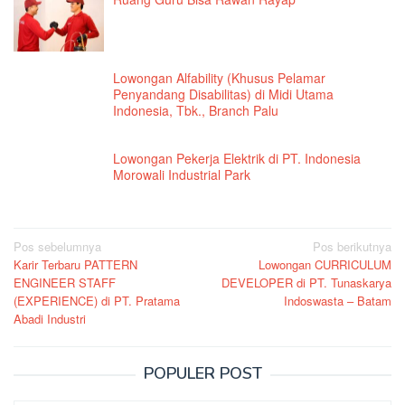
Lowongan Alfability (Khusus Pelamar
Penyandang Disabilitas) di Midi Utama
Indonesia, Tbk., Branch Palu
Lowongan Pekerja Elektrik di PT. Indonesia
Morowali Industrial Park
Navigasi
Pos sebelumnya
Pos berikutnya
Karir Terbaru PATTERN
Lowongan CURRICULUM
pos
ENGINEER STAFF
DEVELOPER di PT. Tunaskarya
(EXPERIENCE) di PT. Pratama
Indoswasta – Batam
Abadi Industri
POPULER POST