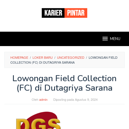
Loncat
ke
konten
MENU
HOMEPAGE
/
LOKER BARU
/
UNCATEGORIZED
/
LOWONGAN FIELD
COLLECTION (FC) DI DUTAGRIYA SARANA
Lowongan Field Collection
(FC) di Dutagriya Sarana
Oleh
admin
Diposting pada
Agustus 9, 2024