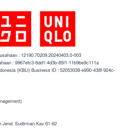
rusahaan : 12190.70209.20240403.0-003
sahaan : 9967efc3-6dd1-4d3b-85f1-11b9be9c111a
ndonesia (KBLI) Business ID : 52053038-e990-438f-924c-
anagement)
an Jend. Sudirman Kav 61-62