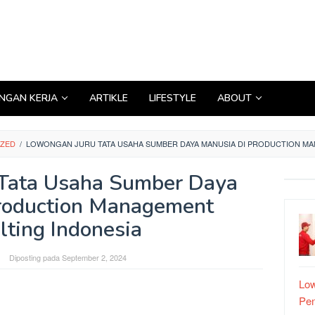
GAN KERJA
ARTIKLE
LIFESTYLE
ABOUT
IZED
/
LOWONGAN JURU TATA USAHA SUMBER DAYA MANUSIA DI PRODUCTION M
Tata Usaha Sumber Daya
roduction Management
lting Indonesia
Diposting pada
September 2, 2024
Low
Pe