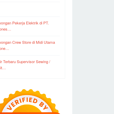
ongan Pekerja Elektrik di PT.
dones…
ongan Crew Store di Midi Utama
done…
ir Terbaru Supervisor Sewing /
it…