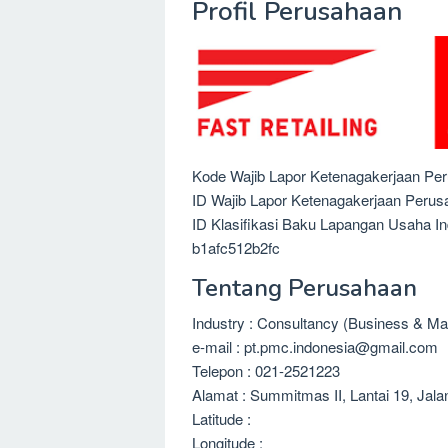
Profil Perusahaan
Kode Wajib Lapor Ketenagakerjaan Pe
ID Wajib Lapor Ketenagakerjaan Peru
ID Klasifikasi Baku Lapangan Usaha I
b1afc512b2fc
Tentang Perusahaan
Industry : Consultancy (Business & M
e-mail : pt.pmc.indonesia@gmail.com
Telepon : 021-2521223
Alamat : Summitmas II, Lantai 19, Jal
Latitude :
Longitude :