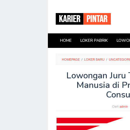
Loncat
ke
konten
HOME
LOKER PABRIK
LOWON
HOMEPAGE
/
LOKER BARU
/
UNCATEGOR
Lowongan Juru 
Manusia di P
Consu
Oleh
admin