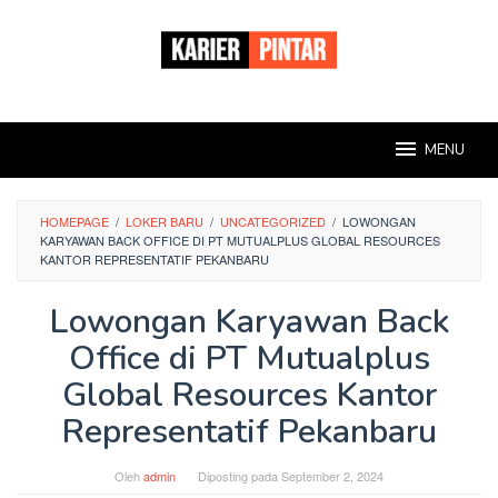
Loncat
ke
konten
MENU
HOMEPAGE
/
LOKER BARU
/
UNCATEGORIZED
/
LOWONGAN
KARYAWAN BACK OFFICE DI PT MUTUALPLUS GLOBAL RESOURCES
KANTOR REPRESENTATIF PEKANBARU
Lowongan Karyawan Back
Office di PT Mutualplus
Global Resources Kantor
Representatif Pekanbaru
Oleh
admin
Diposting pada
September 2, 2024