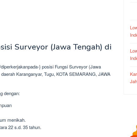
Low
In
sisi Surveyor (Jawa Tengah) di
Low
In
diperkerjakanpada-} posisi Fungsi Surveyor (Jawa
di daerah Karanganyar, Tugu, KOTA SEMARANG, JAWA
Kar
Jah
ng dengan:
empuan
lum menikah.
ara 22 s.d. 35 tahun.