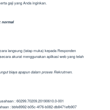
rta gaji yang Anda inginkan.
: normal
cara langsung (tatap muka) kepada Responden
secara akurat menggunakan aplikasi web yang telah
ngut biaya apapun dalam proses Rekrutmen.
rusahaan : 60299.70209.20190610.0-001
ahaan : bbfe8992-b05c-4f76-b082-db8471efb907