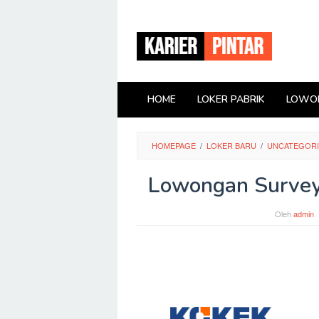
Loncat
ke
konten
HOME
LOKER PABRIK
LOWON
HOMEPAGE
/
LOKER BARU
/
UNCATEGOR
Lowongan Surveyo
Oleh
admin