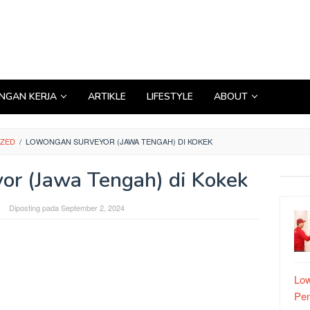
GAN KERJA
ARTIKLE
LIFESTYLE
ABOUT
IZED
/
LOWONGAN SURVEYOR (JAWA TENGAH) DI KOKEK
r (Jawa Tengah) di Kokek
Diposting pada
September 2, 2024
Low
Pe