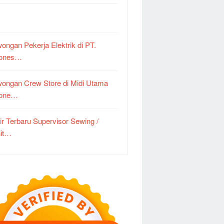
ongan Pekerja Elektrik di PT.
dones…
ongan Crew Store di Midi Utama
done…
ir Terbaru Supervisor Sewing /
it…