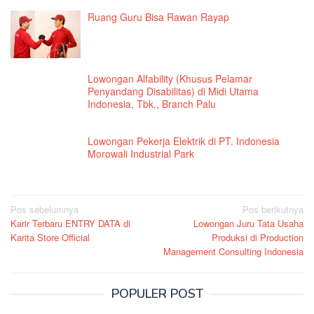
Ruang Guru Bisa Rawan Rayap
Lowongan Alfability (Khusus Pelamar
Penyandang Disabilitas) di Midi Utama
Indonesia, Tbk., Branch Palu
Lowongan Pekerja Elektrik di PT. Indonesia
Morowali Industrial Park
Navigasi
Pos sebelumnya
Pos berikutnya
Karir Terbaru ENTRY DATA di
Lowongan Juru Tata Usaha
pos
Karita Store Official
Produksi di Production
Management Consulting Indonesia
POPULER POST