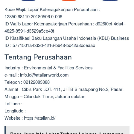
Kode Wajib Lapor Ketenagakerjaan Perusahaan :
12850.68110.20180506.0-006
ID Wajib Lapor Ketenagakerjaan Perusahaan : d926f0ef-4da4-
4825-8591-d3529a5ce48f
ID Klasifikasi Baku Lapangan Usaha Indonesia (KBLI) Business
ID : 5771501a-bd2d-4216-b648-bb42a8bceaab
Tentang Perusahaan
Industry : Environmental & Facilities Services
e-mail : info.id@atalianworld.com
Telepon : 02122083888
Alamat : Cibis Park LOT. 411, Jl.TB Simatupang No.2, Pasar
Minggu – Cilandak Timur, Jakarta selatan
Latitude :
Longitude :
Website : https://atalian.id/