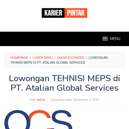
Loncat
ke
konten
MENU
HOMEPAGE
/
LOKER BARU
/
UNCATEGORIZED
/
LOWONGAN
TEHNISI MEPS DI PT. ATALIAN GLOBAL SERVICES
Lowongan TEHNISI MEPS di
PT. Atalian Global Services
Oleh
admin
Diposting pada
September 2, 2024