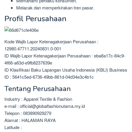
Memahami perilaku konsumen.
Melacak dan memperkirakan tren pasar.
Profil Perusahaan
Kode Wajib Lapor Ketenagakerjaan Perusahaan :
12980.47711.20240831.0-001
ID Wajib Lapor Ketenagakerjaan Perusahaan : eba8a17c-84c9-
4f66-a63d-e9fb8237639e
ID Klasifikasi Baku Lapangan Usaha Indonesia (KBLI) Business
ID : 5641c5ed-6736-49bb-861d-04d34e3c4b1c
Tentang Perusahaan
Industry : Apparel Textile & Fashion
e-mail : official@globalfashionutama.my.id
Telepon : 083890929279
Alamat : HALAMAN RAYA
Latitude :