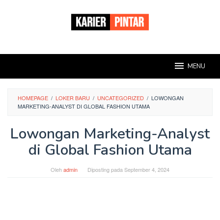
Loncat
ke
konten
MENU
HOMEPAGE
/
LOKER BARU
/
UNCATEGORIZED
/
LOWONGAN
MARKETING-ANALYST DI GLOBAL FASHION UTAMA
Lowongan Marketing-Analyst
di Global Fashion Utama
Oleh
admin
Diposting pada
September 4, 2024