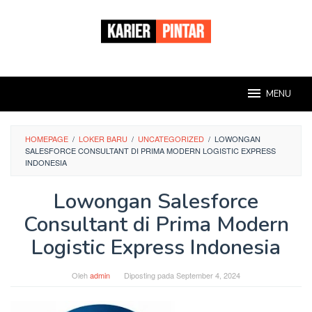
Loncat
ke
konten
MENU
HOMEPAGE
/
LOKER BARU
/
UNCATEGORIZED
/
LOWONGAN
SALESFORCE CONSULTANT DI PRIMA MODERN LOGISTIC EXPRESS
INDONESIA
Lowongan Salesforce
Consultant di Prima Modern
Logistic Express Indonesia
Oleh
admin
Diposting pada
September 4, 2024