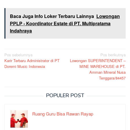
Baca Juga Info Loker Terbaru Lainnya
Lowongan
PPLP - Koordinator Estate di PT. Multipratama
Indahraya
Navigasi
Pos sebelumnya
Pos berikutnya
Karir Terbaru Administrator di PT
Lowongan SUPERINTENDENT –
pos
Doremi Music Indonesia
MINE WAREHOUSE di PT.
Amman Mineral Nusa
Tenggara/84457
POPULER POST
Ruang Guru Bisa Rawan Rayap