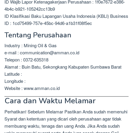
ID Wajib Lapor Ketenagakerjaan Perusahaan : 1f0e7672-e386-
4b4c-b921-105242cc13b9
ID Klasifikasi Baku Lapangan Usaha Indonesia (KBLI) Business
ID : 1cd75499-757e-45bc-94d6-a1b31f08f5ec
Tentang Perusahaan
Industry : Mining Oil & Gas
e-mail : communication@amman.co.id
Telepon : 0372-635318
Alamat : Buin Batu, Sekongkang Kabupaten Sumbawa Barat
Latitude :
Longitude :
Website : www.amman.co.id
Cara dan Waktu Melamar
Perhatikan! Sebelum Melamar Pastikan Anda sudah memenuhi
Syarat dan ketentuan yang dicari oleh perusahaan agar tidak
membuang waktu, tenaga dan uang Anda. Jika Anda sudah
yakin memenuhi syarat serta Anda juga cocok dengan Gaji