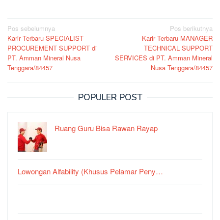
Navigasi
Pos sebelumnya
Pos berikutnya
Karir Terbaru SPECIALIST
Karir Terbaru MANAGER
pos
PROCUREMENT SUPPORT di
TECHNICAL SUPPORT
PT. Amman Mineral Nusa
SERVICES di PT. Amman Mineral
Tenggara/84457
Nusa Tenggara/84457
POPULER POST
Ruang Guru Bisa Rawan Rayap
Lowongan Alfability (Khusus Pelamar Peny…