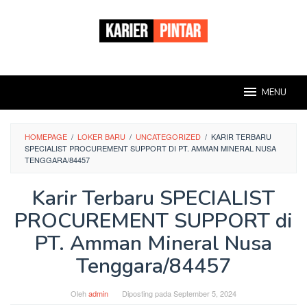
Loncat
ke
konten
MENU
HOMEPAGE
/
LOKER BARU
/
UNCATEGORIZED
/
KARIR TERBARU
SPECIALIST PROCUREMENT SUPPORT DI PT. AMMAN MINERAL NUSA
TENGGARA/84457
Karir Terbaru SPECIALIST
PROCUREMENT SUPPORT di
PT. Amman Mineral Nusa
Tenggara/84457
Oleh
admin
Diposting pada
September 5, 2024