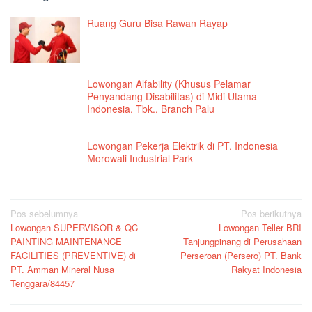
Ruang Guru Bisa Rawan Rayap
Lowongan Alfability (Khusus Pelamar
Penyandang Disabilitas) di Midi Utama
Indonesia, Tbk., Branch Palu
Lowongan Pekerja Elektrik di PT. Indonesia
Morowali Industrial Park
Navigasi
Pos sebelumnya
Pos berikutnya
Lowongan SUPERVISOR & QC
Lowongan Teller BRI
pos
PAINTING MAINTENANCE
Tanjungpinang di Perusahaan
FACILITIES (PREVENTIVE) di
Perseroan (Persero) PT. Bank
PT. Amman Mineral Nusa
Rakyat Indonesia
Tenggara/84457