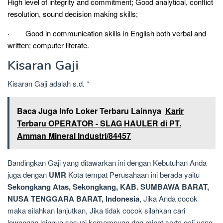
High level of integrity and commitment; Good analytical, conflict
resolution, sound decision making skills;
· Good in communication skills in English both verbal and
written; computer literate.
Kisaran Gaji
Kisaran Gaji adalah s.d. *
Baca Juga Info Loker Terbaru Lainnya
Karir
Terbaru OPERATOR - SLAG HAULER di PT.
Amman Mineral Industri/84457
Bandingkan Gaji yang ditawarkan ini dengan Kebutuhan Anda
juga dengan
UMR
Kota tempat Perusahaan ini berada yaitu
Sekongkang Atas, Sekongkang, KAB. SUMBAWA BARAT,
NUSA TENGGARA BARAT, Indonesia
, Jika Anda cocok
maka silahkan lanjutkan, Jika tidak cocok silahkan cari
lowongan lainnya sesuai kemampuan dan minat serta gaji yang