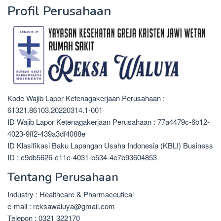
Profil Perusahaan
Kode Wajib Lapor Ketenagakerjaan Perusahaan :
61321.86103.20220314.1-001
ID Wajib Lapor Ketenagakerjaan Perusahaan : 77a4479c-6b12-
4023-9ff2-439a3df4088e
ID Klasifikasi Baku Lapangan Usaha Indonesia (KBLI) Business
ID : c9db5626-c11c-4031-b534-4e7b93604853
Tentang Perusahaan
Industry : Healthcare & Pharmaceutical
e-mail : reksawaluya@gmail.com
Telepon : 0321 322170