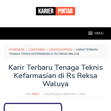
Loncat
ke
konten
MENU
HOMEPAGE
/
LOKER BARU
/
UNCATEGORIZED
/
KARIR TERBARU
TENAGA TEKNIS KEFARMASIAN DI RS REKSA WALUYA
Karir Terbaru Tenaga Teknis
Kefarmasian di Rs Reksa
Waluya
Oleh
admin
Diposting pada
September 7, 2024