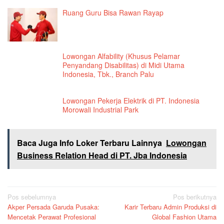
Ruang Guru Bisa Rawan Rayap
Lowongan Alfability (Khusus Pelamar
Penyandang Disabilitas) di Midi Utama
Indonesia, Tbk., Branch Palu
Lowongan Pekerja Elektrik di PT. Indonesia
Morowali Industrial Park
Baca Juga Info Loker Terbaru Lainnya
Lowongan
Business Relation Head di PT. Jba Indonesia
Navigasi
Pos sebelumnya
Pos berikutnya
Akper Persada Garuda Pusaka:
Karir Terbaru Admin Produksi di
pos
Mencetak Perawat Profesional
Global Fashion Utama