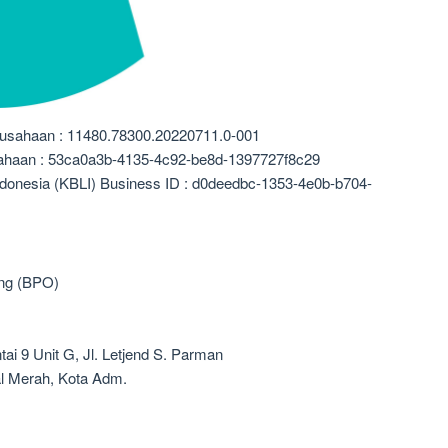
rusahaan : 11480.78300.20220711.0-001
sahaan : 53ca0a3b-4135-4c92-be8d-1397727f8c29
ndonesia (KBLI) Business ID : d0deedbc-1353-4e0b-b704-
ing (BPO)
ai 9 Unit G, Jl. Letjend S. Parman
al Merah, Kota Adm.