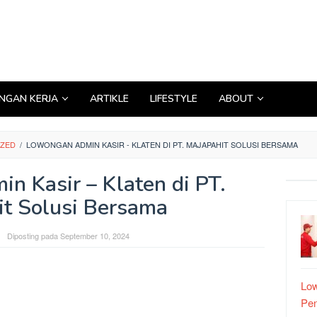
GAN KERJA
ARTIKLE
LIFESTYLE
ABOUT
IZED
/
LOWONGAN ADMIN KASIR - KLATEN DI PT. MAJAPAHIT SOLUSI BERSAMA
n Kasir – Klaten di PT.
t Solusi Bersama
Diposting pada
September 10, 2024
Low
Pe