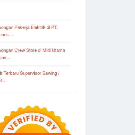
ongan Pekerja Elektrik di PT.
dones…
ongan Crew Store di Midi Utama
done…
ir Terbaru Supervisor Sewing /
it…