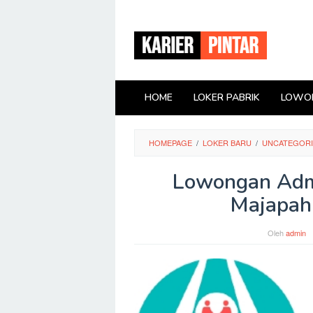
Loncat
ke
konten
HOME
LOKER PABRIK
LOWON
HOMEPAGE
/
LOKER BARU
/
UNCATEGOR
Lowongan Admi
Majapahi
Oleh
admin