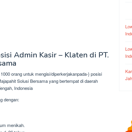
Low
In
Low
isi Admin Kasir – Klaten di PT.
In
rsama
Kar
1000 orang untuk mengisi/diperkerjakanpada-} posisi
Jah
ajapahit Solusi Bersama yang bertempat di daerah
Tengah, Indonesia
ng dengan:
lum menikah.