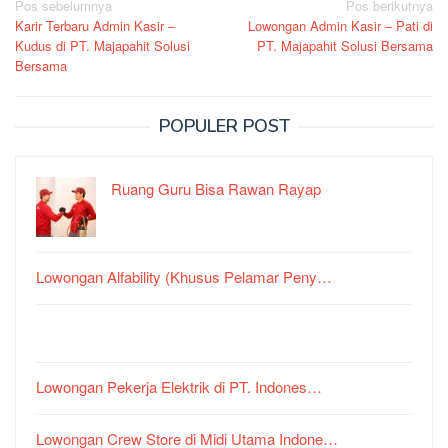
Navigasi
Pos sebelumnya
Pos berikutnya
Karir Terbaru Admin Kasir –
Lowongan Admin Kasir – Pati di
pos
Kudus di PT. Majapahit Solusi
PT. Majapahit Solusi Bersama
Bersama
POPULER POST
Ruang Guru Bisa Rawan Rayap
Lowongan Alfability (Khusus Pelamar Peny…
Lowongan Pekerja Elektrik di PT. Indones…
Lowongan Crew Store di Midi Utama Indone…