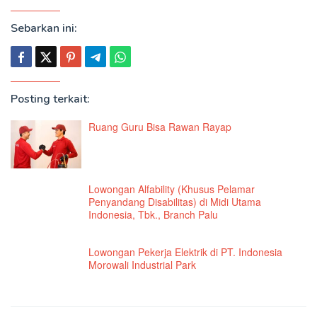
Sebarkan ini:
Posting terkait:
Ruang Guru Bisa Rawan Rayap
Lowongan Alfability (Khusus Pelamar
Penyandang Disabilitas) di Midi Utama
Indonesia, Tbk., Branch Palu
Lowongan Pekerja Elektrik di PT. Indonesia
Morowali Industrial Park