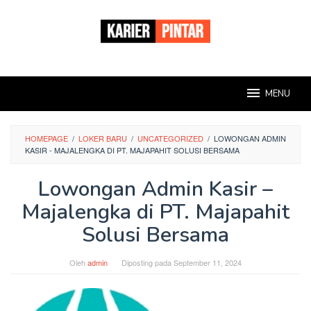
Loncat
ke
konten
MENU
HOMEPAGE
/
LOKER BARU
/
UNCATEGORIZED
/
LOWONGAN ADMIN
KASIR - MAJALENGKA DI PT. MAJAPAHIT SOLUSI BERSAMA
Lowongan Admin Kasir –
Majalengka di PT. Majapahit
Solusi Bersama
Oleh
admin
Diposting pada
September 11, 2024