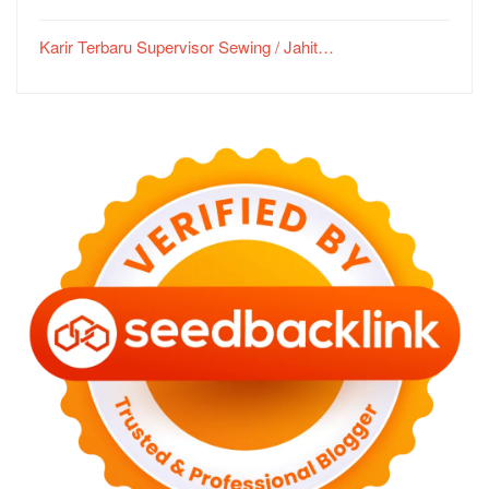
Karir Terbaru Supervisor Sewing / Jahit…