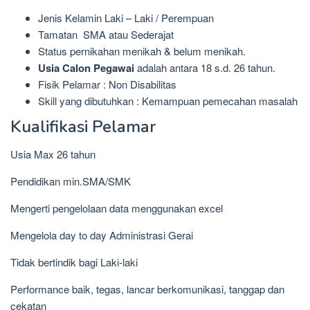
Jenis Kelamin Laki – Laki / Perempuan
Tamatan SMA atau Sederajat
Status pernikahan menikah & belum menikah.
Usia Calon Pegawai
adalah antara 18 s.d. 26 tahun.
Fisik Pelamar : Non Disabilitas
Skill yang dibutuhkan : Kemampuan pemecahan masalah
Kualifikasi Pelamar
Usia Max 26 tahun
Pendidikan min.SMA/SMK
Mengerti pengelolaan data menggunakan excel
Mengelola day to day Administrasi Gerai
Tidak bertindik bagi Laki-laki
Performance baik, tegas, lancar berkomunikasi, tanggap dan
cekatan