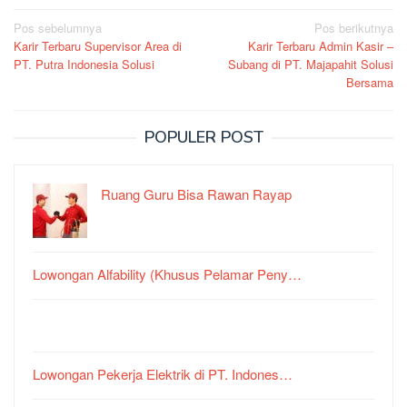
Navigasi
Pos sebelumnya
Pos berikutnya
Karir Terbaru Supervisor Area di
Karir Terbaru Admin Kasir –
pos
PT. Putra Indonesia Solusi
Subang di PT. Majapahit Solusi
Bersama
POPULER POST
Ruang Guru Bisa Rawan Rayap
Lowongan Alfability (Khusus Pelamar Peny…
Lowongan Pekerja Elektrik di PT. Indones…