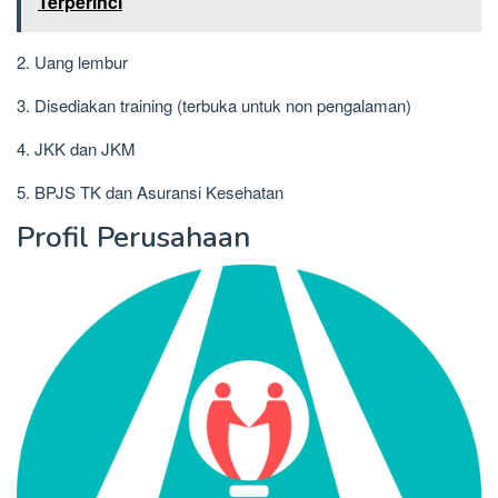
Terperinci
2. Uang lembur
3. Disediakan training (terbuka untuk non pengalaman)
4. JKK dan JKM
5. BPJS TK dan Asuransi Kesehatan
Profil Perusahaan