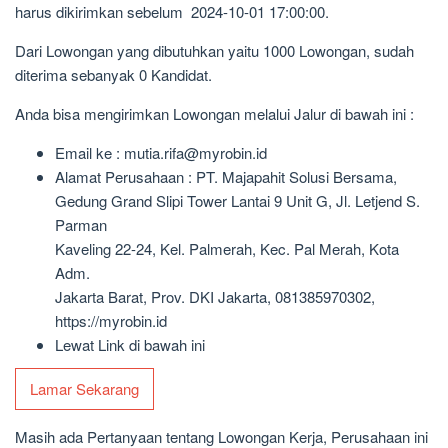
harus dikirimkan sebelum 2024-10-01 17:00:00.
Dari Lowongan yang dibutuhkan yaitu 1000 Lowongan, sudah
diterima sebanyak 0 Kandidat.
Anda bisa mengirimkan Lowongan melalui Jalur di bawah ini :
Email ke : mutia.rifa@myrobin.id
Alamat Perusahaan : PT. Majapahit Solusi Bersama,
Gedung Grand Slipi Tower Lantai 9 Unit G, Jl. Letjend S.
Parman
Kaveling 22-24, Kel. Palmerah, Kec. Pal Merah, Kota
Adm.
Jakarta Barat, Prov. DKI Jakarta, 081385970302,
https://myrobin.id
Lewat Link di bawah ini
Lamar Sekarang
Masih ada Pertanyaan tentang Lowongan Kerja, Perusahaan ini