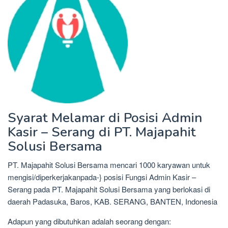
Syarat Melamar di Posisi Admin
Kasir – Serang di PT. Majapahit
Solusi Bersama
PT. Majapahit Solusi Bersama mencari 1000 karyawan untuk
mengisi/diperkerjakanpada-} posisi Fungsi Admin Kasir –
Serang pada PT. Majapahit Solusi Bersama yang berlokasi di
daerah Padasuka, Baros, KAB. SERANG, BANTEN, Indonesia
Adapun yang dibutuhkan adalah seorang dengan: