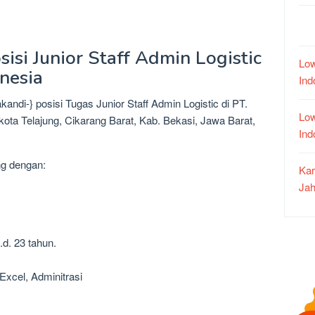
isi Junior Staff Admin Logistic
Low
onesia
In
andi-} posisi Tugas Junior Staff Admin Logistic di PT.
Low
 kota Telajung, Cikarang Barat, Kab. Bekasi, Jawa Barat,
In
ng dengan:
Kar
Jah
.d. 23 tahun.
 Excel, Adminitrasi