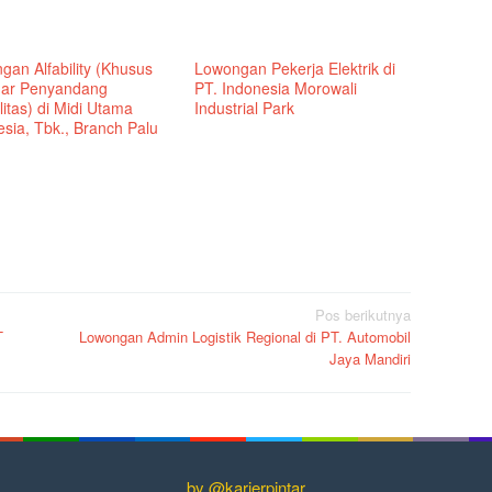
gan Alfability (Khusus
Lowongan Pekerja Elektrik di
ar Penyandang
PT. Indonesia Morowali
litas) di Midi Utama
Industrial Park
sia, Tbk., Branch Palu
Pos berikutnya
T
Lowongan Admin Logistik Regional di PT. Automobil
Jaya Mandiri
by @karierpintar