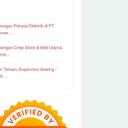
ongan Pekerja Elektrik di PT.
dones…
ongan Crew Store di Midi Utama
done…
ir Terbaru Supervisor Sewing /
it…