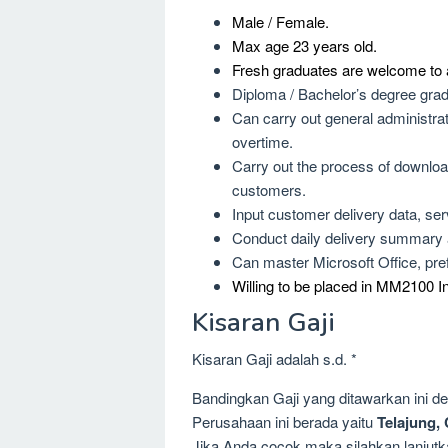
Male / Female.
Max age 23 years old.
Fresh graduates are welcome to 
Diploma / Bachelor’s degree gradu
Can carry out general administra
overtime.
Carry out the process of downloa
customers.
Input customer delivery data, serv
Conduct daily delivery summary 
Can master Microsoft Office, pref
Willing to be placed in MM2100 In
Kisaran Gaji
Kisaran Gaji adalah s.d. *
Bandingkan Gaji yang ditawarkan ini 
Perusahaan ini berada yaitu
Telajung, 
Jika Anda cocok maka silahkan lanjutka