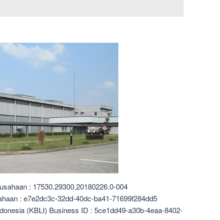
rusahaan : 17530.29300.20180226.0-004
sahaan : e7e2dc3c-32dd-40dc-ba41-71699f284dd5
ndonesia (KBLI) Business ID : 5ce1dd49-a30b-4eaa-8402-