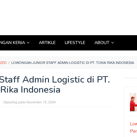
GAN KERJA
ARTIKLE
LIFESTYLE
ABOUT
IZED
/
LOWONGAN JUNIOR STAFF ADMIN LOGISTIC DI PT. TOKAI RIKA INDONESIA
taff Admin Logistic di PT.
 Rika Indonesia
Diposting pada
November 15, 2024
Low
Pe