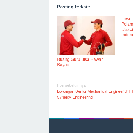
Posting terkait:
Lowon
Pelam
Disabi
Indone
Ruang Guru Bisa Rawan
Rayap
Navigasi
Pos sebelumnya
Lowongan Senior Mechanical Engineer di P
pos
Synergy Engineering