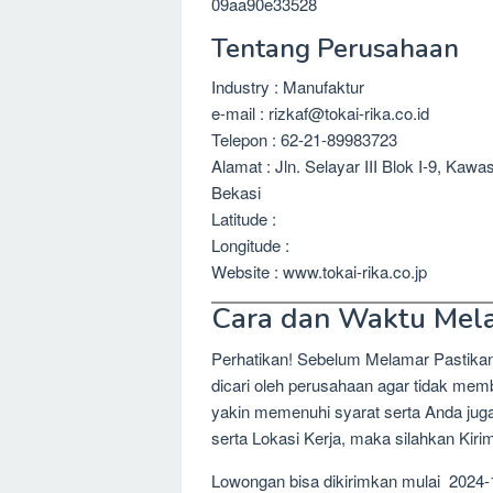
09aa90e33528
Tentang Perusahaan
Industry : Manufaktur
e-mail : rizkaf@tokai-rika.co.id
Telepon : 62-21-89983723
Alamat : Jln. Selayar III Blok I-9, Ka
Bekasi
Latitude :
Longitude :
Website : www.tokai-rika.co.jp
Cara dan Waktu Mel
Perhatikan! Sebelum Melamar Pastika
dicari oleh perusahaan agar tidak me
yakin memenuhi syarat serta Anda jug
serta Lokasi Kerja, maka silahkan Kir
Lowongan bisa dikirimkan mulai 2024-