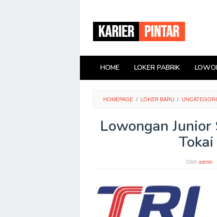
Loncat
ke
konten
HOME
LOKER PABRIK
LOWON
HOMEPAGE
/
LOKER BARU
/
UNCATEGOR
Lowongan Junior S
Tokai
Oleh
admin