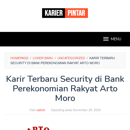
Loncat
ke
konten
MENU
HOMEPAGE
/
LOKER BARU
/
UNCATEGORIZED
/
KARIR TERBARU
SECURITY DI BANK PEREKONOMIAN RAKYAT ARTO MORO
Karir Terbaru Security di Bank
Perekonomian Rakyat Arto
Moro
Oleh
admin
Diposting pada
November 29, 2024