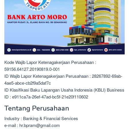
Kode Wajib Lapor Ketenagakerjaan Perusahaan :
59156.64127.20190819.0-001
ID Wajib Lapor Ketenagakerjaan Perusahaan : 28267892-69ab-
4ae5-abce-cb2f9a5daf7c
ID Klasifikasi Baku Lapangan Usaha Indonesia (KBLI) Business
ID : e911ca7a-26ef-47ad-bc5f-21e20f110602
Tentang Perusahaan
Industry : Banking & Financial Services
e-mail : hr.bpram@gmail.com