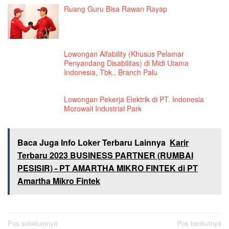
Ruang Guru Bisa Rawan Rayap
Lowongan Alfability (Khusus Pelamar
Penyandang Disabilitas) di Midi Utama
Indonesia, Tbk., Branch Palu
Lowongan Pekerja Elektrik di PT. Indonesia
Morowali Industrial Park
Baca Juga Info Loker Terbaru Lainnya
Karir
Terbaru 2023 BUSINESS PARTNER (RUMBAI
PESISIR) - PT AMARTHA MIKRO FINTEK di PT
Amartha Mikro Fintek
Navigasi
Pos sebelumnya
Pos berikutnya