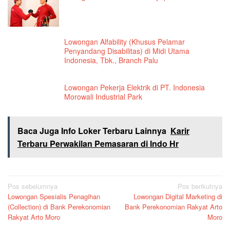
Lowongan Alfability (Khusus Pelamar
Penyandang Disabilitas) di Midi Utama
Indonesia, Tbk., Branch Palu
Lowongan Pekerja Elektrik di PT. Indonesia
Morowali Industrial Park
Baca Juga Info Loker Terbaru Lainnya
Karir
Terbaru Perwakilan Pemasaran di Indo Hr
Navigasi
Pos sebelumnya
Pos berikutnya
Lowongan Spesialis Penagihan
Lowongan Digital Marketing di
pos
(Collection) di Bank Perekonomian
Bank Perekonomian Rakyat Arto
Rakyat Arto Moro
Moro