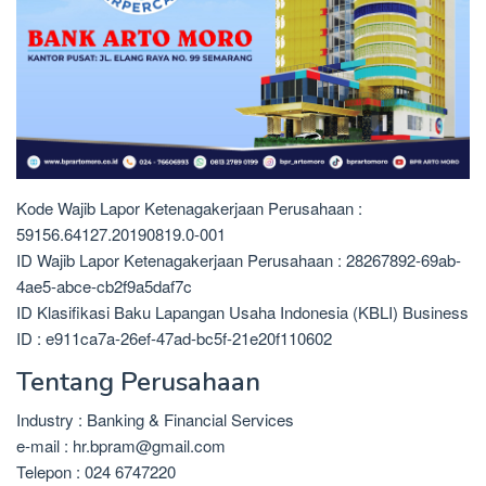
Kode Wajib Lapor Ketenagakerjaan Perusahaan :
59156.64127.20190819.0-001
ID Wajib Lapor Ketenagakerjaan Perusahaan : 28267892-69ab-
4ae5-abce-cb2f9a5daf7c
ID Klasifikasi Baku Lapangan Usaha Indonesia (KBLI) Business
ID : e911ca7a-26ef-47ad-bc5f-21e20f110602
Tentang Perusahaan
Industry : Banking & Financial Services
e-mail : hr.bpram@gmail.com
Telepon : 024 6747220