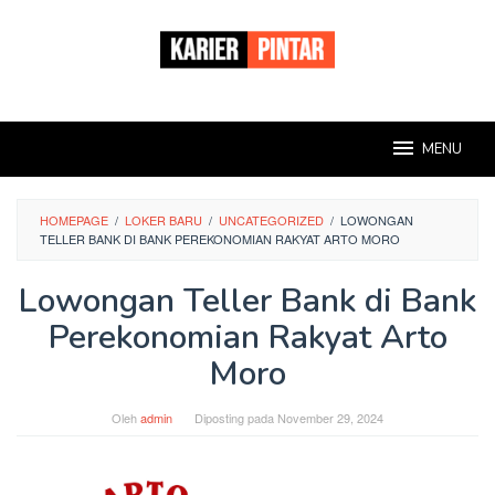
Loncat
ke
konten
MENU
HOMEPAGE
/
LOKER BARU
/
UNCATEGORIZED
/
LOWONGAN
TELLER BANK DI BANK PEREKONOMIAN RAKYAT ARTO MORO
Lowongan Teller Bank di Bank
Perekonomian Rakyat Arto
Moro
Oleh
admin
Diposting pada
November 29, 2024