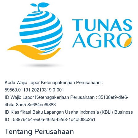
Kode Wajib Lapor Ketenagakerjaan Perusahaan :
59563.01131.20210319.0-001
ID Wajib Lapor Ketenagakerjaan Perusahaan : 35138ef9-dfe6-
4b4a-8ac5-8d684be6f883
ID Klasifikasi Baku Lapangan Usaha Indonesia (KBLI) Business
ID : 53876454-ee0a-462a-b2e8-1c4df0f8b2e1
Tentang Perusahaan