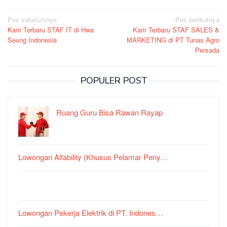
Navigasi
Pos sebelumnya
Pos berikutnya
Karir Terbaru STAF IT di Hwa
Karir Terbaru STAF SALES &
pos
Seung Indonesia
MARKETING di PT Tunas Agro
Persada
POPULER POST
Ruang Guru Bisa Rawan Rayap
Lowongan Alfability (Khusus Pelamar Peny…
Lowongan Pekerja Elektrik di PT. Indones…