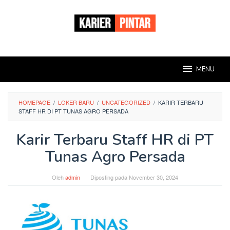
Loncat
ke
konten
MENU
HOMEPAGE
/
LOKER BARU
/
UNCATEGORIZED
/
KARIR TERBARU
STAFF HR DI PT TUNAS AGRO PERSADA
Karir Terbaru Staff HR di PT
Tunas Agro Persada
Oleh
admin
Diposting pada
November 30, 2024