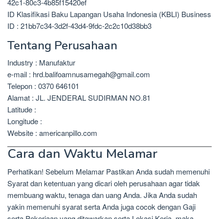
42c1-80c3-4b85f15420ef
ID Klasifikasi Baku Lapangan Usaha Indonesia (KBLI) Business
ID : 21bb7c34-3d2f-43d4-9fdc-2c2c10d38bb3
Tentang Perusahaan
Industry : Manufaktur
e-mail : hrd.balifoamnusamegah@gmail.com
Telepon : 0370 646101
Alamat : JL. JENDERAL SUDIRMAN NO.81
Latitude :
Longitude :
Website : americanpillo.com
Cara dan Waktu Melamar
Perhatikan! Sebelum Melamar Pastikan Anda sudah memenuhi
Syarat dan ketentuan yang dicari oleh perusahaan agar tidak
membuang waktu, tenaga dan uang Anda. Jika Anda sudah
yakin memenuhi syarat serta Anda juga cocok dengan Gaji
serta Pekerjaan yang ditawarkan serta Lokasi Kerja, maka