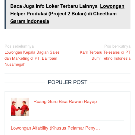
Baca Juga Info Loker Terbaru Lainnya
Lowongan
Helper Produksi (Project 2 Bulan) di Cheetham
Garam Indonesia
Navigasi
Pos sebelumnya
Pos berikutnya
Lowongan Kepala Bagian Sales
Karir Terbaru Telesales di PT
pos
dan Marketing di PT. Balifoam
Bumi Tekno Indonesia
Nusamegah
POPULER POST
Ruang Guru Bisa Rawan Rayap
Lowongan Alfability (Khusus Pelamar Peny…