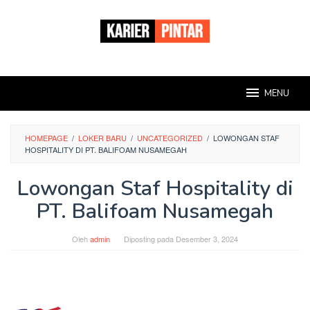
Loncat
ke
konten
MENU
HOMEPAGE
/
LOKER BARU
/
UNCATEGORIZED
/
LOWONGAN STAF
HOSPITALITY DI PT. BALIFOAM NUSAMEGAH
Lowongan Staf Hospitality di
PT. Balifoam Nusamegah
Oleh
admin
Diposting pada
Desember 3, 2024