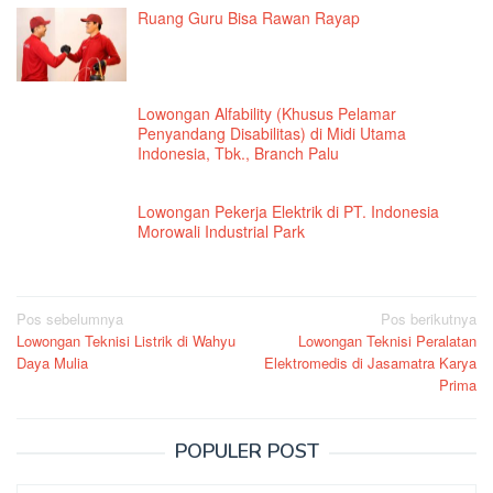
Ruang Guru Bisa Rawan Rayap
Lowongan Alfability (Khusus Pelamar
Penyandang Disabilitas) di Midi Utama
Indonesia, Tbk., Branch Palu
Lowongan Pekerja Elektrik di PT. Indonesia
Morowali Industrial Park
Navigasi
Pos sebelumnya
Pos berikutnya
Lowongan Teknisi Listrik di Wahyu
Lowongan Teknisi Peralatan
pos
Daya Mulia
Elektromedis di Jasamatra Karya
Prima
POPULER POST