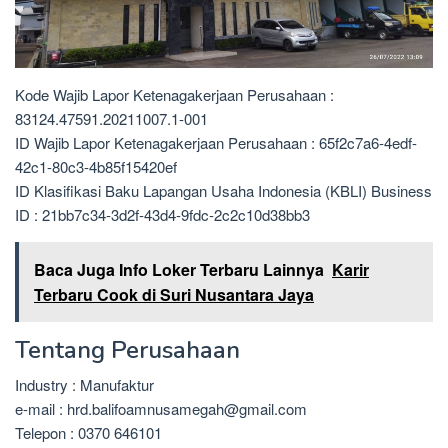
Kode Wajib Lapor Ketenagakerjaan Perusahaan :
83124.47591.20211007.1-001
ID Wajib Lapor Ketenagakerjaan Perusahaan : 65f2c7a6-4edf-
42c1-80c3-4b85f15420ef
ID Klasifikasi Baku Lapangan Usaha Indonesia (KBLI) Business
ID : 21bb7c34-3d2f-43d4-9fdc-2c2c10d38bb3
Baca Juga Info Loker Terbaru Lainnya
Karir
Terbaru Cook di Suri Nusantara Jaya
Tentang Perusahaan
Industry : Manufaktur
e-mail : hrd.balifoamnusamegah@gmail.com
Telepon : 0370 646101