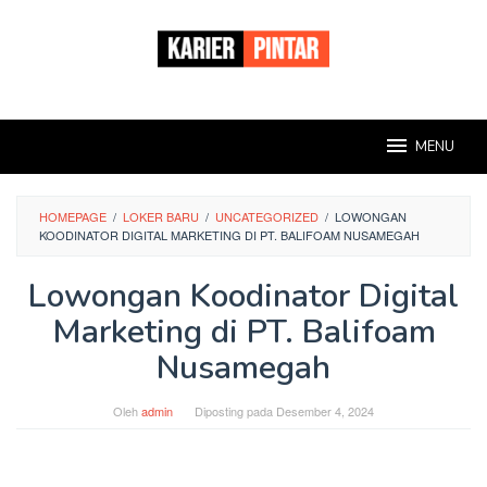
Loncat
ke
konten
MENU
HOMEPAGE
/
LOKER BARU
/
UNCATEGORIZED
/
LOWONGAN
KOODINATOR DIGITAL MARKETING DI PT. BALIFOAM NUSAMEGAH
Lowongan Koodinator Digital
Marketing di PT. Balifoam
Nusamegah
Oleh
admin
Diposting pada
Desember 4, 2024