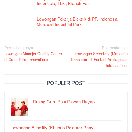
Indonesia, Tbk., Branch Palu
Lowongan Pekerja Elektrik di PT. Indonesia
Morowali Industrial Park
Navigasi
Pos sebelumnya
Pos berikutnya
Lowongan Manajer Quality Control
Lowongan Secretary (Mandarin
pos
di Catur Pillar Innovations
Translator) di Fantasi Anekagelas
Internasional
POPULER POST
Ruang Guru Bisa Rawan Rayap
Lowongan Alfability (Khusus Pelamar Peny…