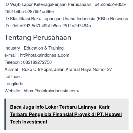
ID Wajib Lapor Ketenagakerjaan Perusahaan : b4523e52-e35b-
46f2-b6b5-5287651dd66e
ID Klasifikasi Baku Lapangan Usaha Indonesia (KBLI) Business
ID : 0dfeb7d3-5d7f-49bf-b8cc-2511a2d7464a
Tentang Perusahaan
Industry : Education & Training
e-mail : hr@hotakaindonesia.com
Telepon : 082189272750
Alamat : Ruko D Inkopal, Jalan Kramat Raya Nomor 27
Latitude :
Longitude :
Website : https://hotakaindonesia.com/
Baca Juga Info Loker Terbaru Lainnya
Karir
Terbaru Pengelola Finansial Proyek di PT. Huawei
Tech Investment