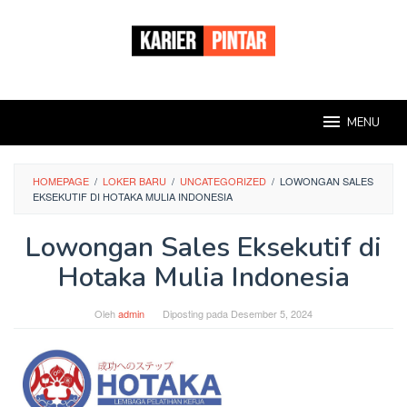
Loncat
ke
konten
MENU
HOMEPAGE
/
LOKER BARU
/
UNCATEGORIZED
/
LOWONGAN SALES
EKSEKUTIF DI HOTAKA MULIA INDONESIA
Lowongan Sales Eksekutif di
Hotaka Mulia Indonesia
Oleh
admin
Diposting pada
Desember 5, 2024