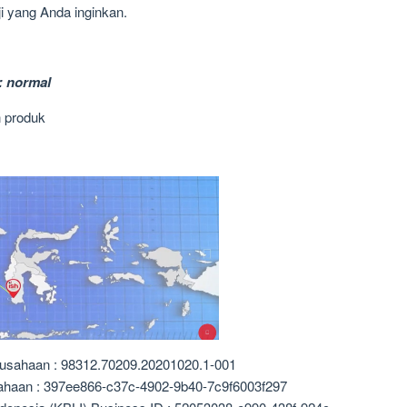
i yang Anda inginkan.
: normal
 produk
rusahaan : 98312.70209.20201020.1-001
sahaan : 397ee866-c37c-4902-9b40-7c9f6003f297