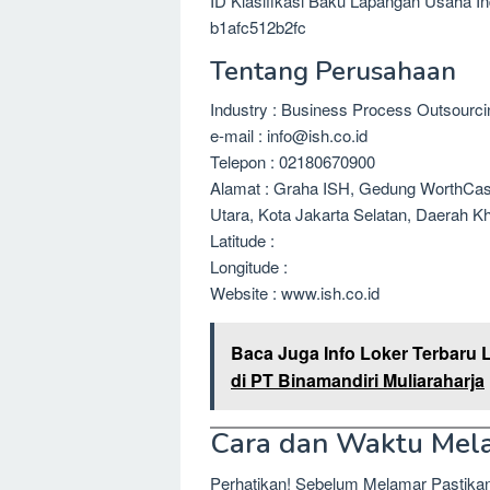
ID Klasifikasi Baku Lapangan Usaha I
b1afc512b2fc
Tentang Perusahaan
Industry : Business Process Outsourc
e-mail : info@ish.co.id
Telepon : 02180670900
Alamat : Graha ISH, Gedung WorthCase
Utara, Kota Jakarta Selatan, Daerah K
Latitude :
Longitude :
Website : www.ish.co.id
Baca Juga Info Loker Terbaru 
di PT Binamandiri Muliaraharja
Cara dan Waktu Mel
Perhatikan! Sebelum Melamar Pastika