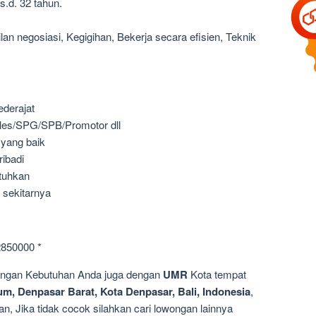
s.d. 32 tahun.
lan negosiasi, Kegigihan, Bekerja secara efisien, Teknik
derajat
les/SPG/SPB/Promotor dll
 yang baik
ribadi
utuhkan
 sekitarnya
2850000 *
dengan Kebutuhan Anda juga dengan
UMR
Kota tempat
um, Denpasar Barat, Kota Denpasar, Bali, Indonesia
,
n, Jika tidak cocok silahkan cari lowongan lainnya