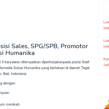
Low
In
Low
sisi Sales, SPG/SPB, Promotor
In
usi Humanika
Kar
 3 karyawan ditempatkan diperkerjakanpada posisi Staff
Jah
omedia Solusi Humanika yang berlokasi di daerah Tegal
 Bali, Indonesia
ng dengan:
empuan
lum menikah.