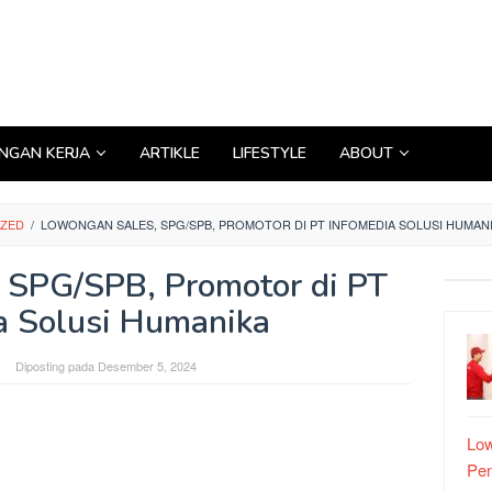
GAN KERJA
ARTIKLE
LIFESTYLE
ABOUT
IZED
/
LOWONGAN SALES, SPG/SPB, PROMOTOR DI PT INFOMEDIA SOLUSI HUMAN
 SPG/SPB, Promotor di PT
a Solusi Humanika
Diposting pada
Desember 5, 2024
Low
Pe