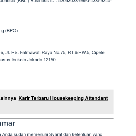
ndonesia (KBLI) Business ID : 52053038-e990-438f-924c-
ing (BPO)
, Jl. RS. Fatmawati Raya No.75, RT.6/RW.5, Cipete
husus Ibukota Jakarta 12150
Lainnya
Karir Terbaru Housekeeping Attendant
amar
n Anda sudah memenuhi Syarat dan ketentuan yang