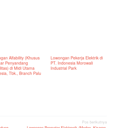
gan Alfability (Khusus
Lowongan Pekerja Elektrik di
ar Penyandang
PT. Indonesia Morowali
litas) di Midi Utama
Industrial Park
sia, Tbk., Branch Palu
Pos berikutnya
ndung
Lowongan Promotor Elektronik (Medan, Kisaran,