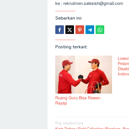
ke : rekrutmen.salesish@gmail.com
Sebarkan ini:
Posting terkait:
Lowon
Pelam
Disabi
Indone
Ruang Guru Bisa Rawan
Rayap
Navigasi
Pos sebelumnya
Karir Terbaru Field Collection (Bandung, Ba