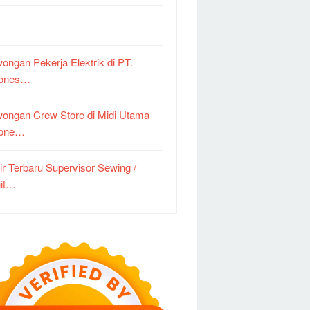
ongan Pekerja Elektrik di PT.
dones…
ongan Crew Store di Midi Utama
done…
ir Terbaru Supervisor Sewing /
it…