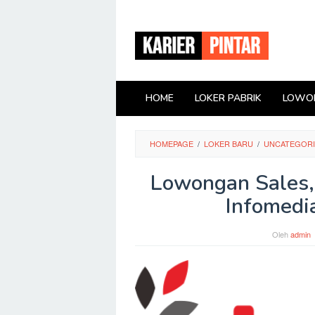
Loncat
ke
konten
HOME
LOKER PABRIK
LOWON
HOMEPAGE
/
LOKER BARU
/
UNCATEGOR
Lowongan Sales,
Infomedi
Oleh
admin