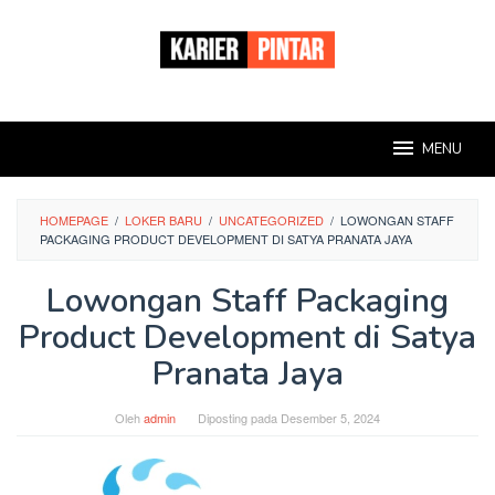
Loncat
ke
konten
MENU
HOMEPAGE
/
LOKER BARU
/
UNCATEGORIZED
/
LOWONGAN STAFF
PACKAGING PRODUCT DEVELOPMENT DI SATYA PRANATA JAYA
Lowongan Staff Packaging
Product Development di Satya
Pranata Jaya
Oleh
admin
Diposting pada
Desember 5, 2024