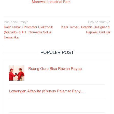
Morowali Industrial Park
Navigasi
Pos sebelumnya
Pos berikutnya
Karir Terbaru Promotor Elektronik
Karir Terbaru Graphic Designer di
pos
(Manado) di PT Infomedia Solusi
Rajawali Cellular
Humanika
POPULER POST
Ruang Guru Bisa Rawan Rayap
Lowongan Alfability (Khusus Pelamar Peny…