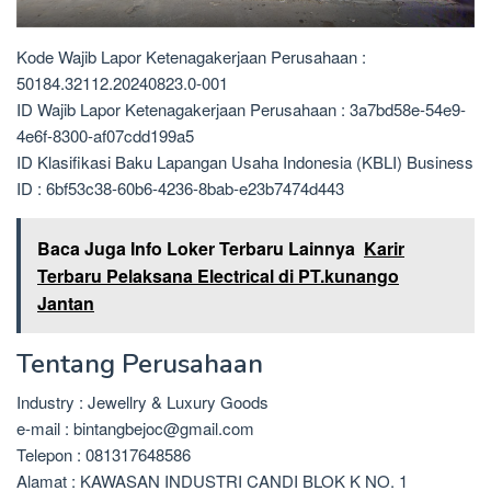
Kode Wajib Lapor Ketenagakerjaan Perusahaan :
50184.32112.20240823.0-001
ID Wajib Lapor Ketenagakerjaan Perusahaan : 3a7bd58e-54e9-
4e6f-8300-af07cdd199a5
ID Klasifikasi Baku Lapangan Usaha Indonesia (KBLI) Business
ID : 6bf53c38-60b6-4236-8bab-e23b7474d443
Baca Juga Info Loker Terbaru Lainnya
Karir
Terbaru Pelaksana Electrical di PT.kunango
Jantan
Tentang Perusahaan
Industry : Jewellry & Luxury Goods
e-mail : bintangbejoc@gmail.com
Telepon : 081317648586
Alamat : KAWASAN INDUSTRI CANDI BLOK K NO. 1