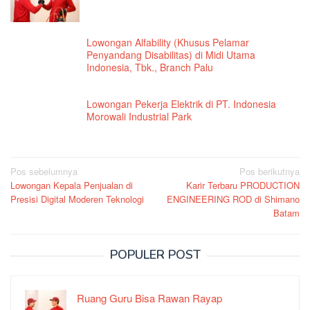
Lowongan Alfability (Khusus Pelamar
Penyandang Disabilitas) di Midi Utama
Indonesia, Tbk., Branch Palu
Lowongan Pekerja Elektrik di PT. Indonesia
Morowali Industrial Park
Navigasi
Pos sebelumnya
Pos berikutnya
Lowongan Kepala Penjualan di
Karir Terbaru PRODUCTION
pos
Presisi Digital Moderen Teknologi
ENGINEERING ROD di Shimano
Batam
POPULER POST
Ruang Guru Bisa Rawan Rayap