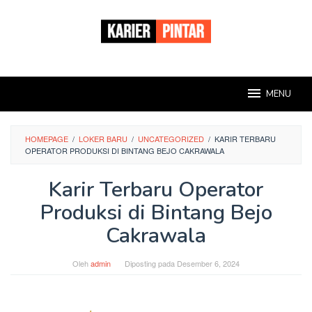
Loncat
ke
konten
MENU
HOMEPAGE
/
LOKER BARU
/
UNCATEGORIZED
/
KARIR TERBARU
OPERATOR PRODUKSI DI BINTANG BEJO CAKRAWALA
Karir Terbaru Operator
Produksi di Bintang Bejo
Cakrawala
Oleh
admin
Diposting pada
Desember 6, 2024