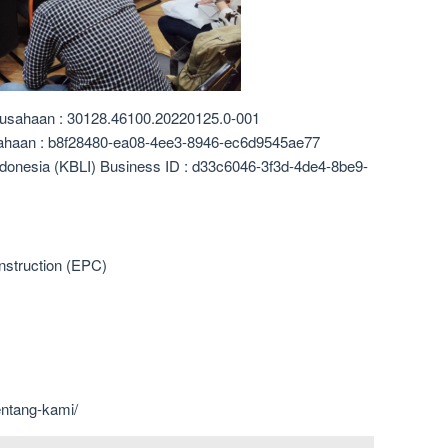
rusahaan : 30128.46100.20220125.0-001
sahaan : b8f28480-ea08-4ee3-8946-ec6d9545ae77
ndonesia (KBLI) Business ID : d33c6046-3f3d-4de4-8be9-
nstruction (EPC)
entang-kami/