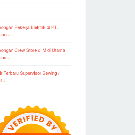
ongan Pekerja Elektrik di PT.
dones…
ongan Crew Store di Midi Utama
done…
ir Terbaru Supervisor Sewing /
it…