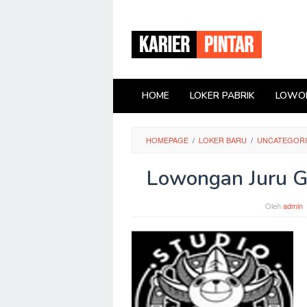
Loncat
ke
konten
HOME
LOKER PABRIK
LOWON
HOMEPAGE
/
LOKER BARU
/
UNCATEGOR
Lowongan Juru G
Oleh
admin