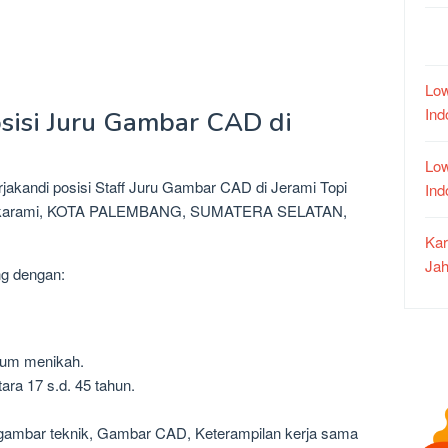
Low
In
sisi Juru Gambar CAD di
Low
rjakandi posisi Staff Juru Gambar CAD di Jerami Topi
In
, Sukarami, KOTA PALEMBANG, SUMATERA SELATAN,
Kar
Jah
ng dengan:
lum menikah.
ara 17 s.d. 45 tahun.
, gambar teknik, Gambar CAD, Keterampilan kerja sama