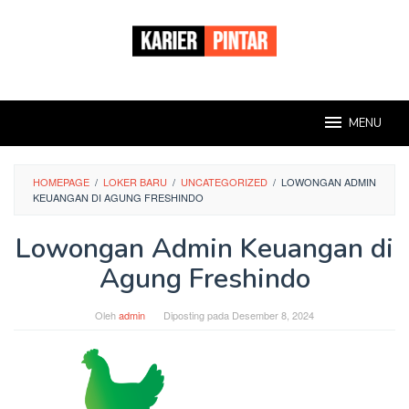
Loncat
ke
konten
MENU
HOMEPAGE
/
LOKER BARU
/
UNCATEGORIZED
/
LOWONGAN ADMIN
KEUANGAN DI AGUNG FRESHINDO
Lowongan Admin Keuangan di
Agung Freshindo
Oleh
admin
Diposting pada
Desember 8, 2024