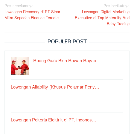
Navigasi
Pos sebelumnya
Pos berikutnya
Lowongan Recovery di PT Sinar
Lowongan Digital Marketing
pos
Mitra Sepadan Finance Ternate
Executive di Tnp Maternity And
Baby Trading
POPULER POST
Ruang Guru Bisa Rawan Rayap
Lowongan Alfability (Khusus Pelamar Peny…
Lowongan Pekerja Elektrik di PT. Indones…