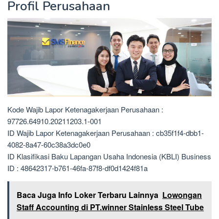
Profil Perusahaan
Kode Wajib Lapor Ketenagakerjaan Perusahaan :
97726.64910.20211203.1-001
ID Wajib Lapor Ketenagakerjaan Perusahaan : cb35f1f4-dbb1-
4082-8a47-60c38a3dc0e0
ID Klasifikasi Baku Lapangan Usaha Indonesia (KBLI) Business
ID : 48642317-b761-46fa-87f8-df0d1424f81a
Baca Juga Info Loker Terbaru Lainnya
Lowongan
Staff Accounting di PT.winner Stainless Steel Tube