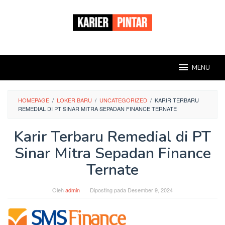
Loncat
ke
konten
MENU
HOMEPAGE
/
LOKER BARU
/
UNCATEGORIZED
/
KARIR TERBARU
REMEDIAL DI PT SINAR MITRA SEPADAN FINANCE TERNATE
Karir Terbaru Remedial di PT
Sinar Mitra Sepadan Finance
Ternate
Oleh
admin
Diposting pada
Desember 9, 2024