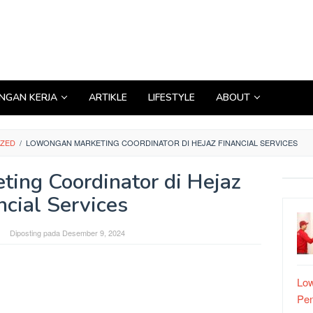
GAN KERJA
ARTIKLE
LIFESTYLE
ABOUT
IZED
/
LOWONGAN MARKETING COORDINATOR DI HEJAZ FINANCIAL SERVICES
ing Coordinator di Hejaz
ncial Services
Diposting pada
Desember 9, 2024
Low
Pe