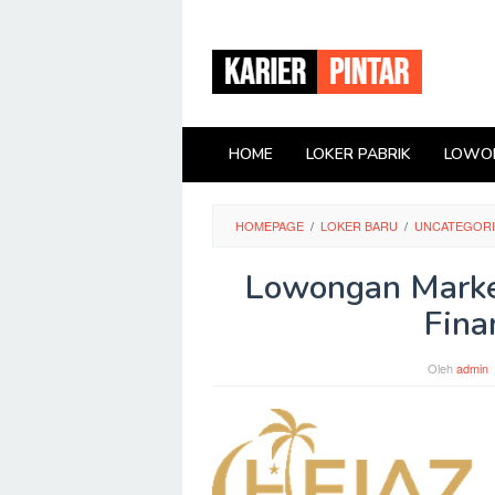
Loncat
ke
konten
HOME
LOKER PABRIK
LOWON
HOMEPAGE
/
LOKER BARU
/
UNCATEGOR
Lowongan Market
Fina
Oleh
admin