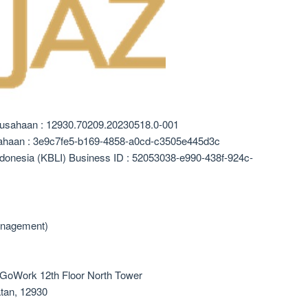
rusahaan : 12930.70209.20230518.0-001
sahaan : 3e9c7fe5-b169-4858-a0cd-c3505e445d3c
ndonesia (KBLI) Business ID : 52053038-e990-438f-924c-
anagement)
 GoWork 12th Floor North Tower
atan, 12930