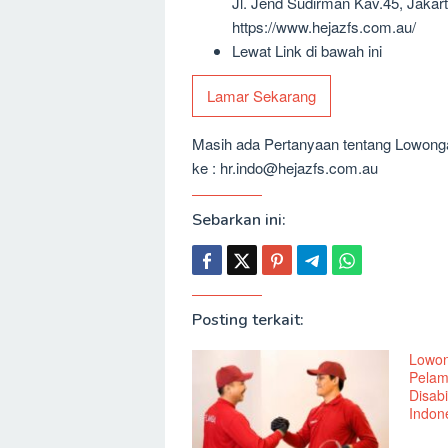
Jl. Jend Sudirman Kav.45, Jakart
https://www.hejazfs.com.au/
Lewat Link di bawah ini
Lamar Sekarang
Masih ada Pertanyaan tentang Lowongan
ke : hr.indo@hejazfs.com.au
Sebarkan ini:
Posting terkait:
Lowon
Pelam
Disabi
Indone