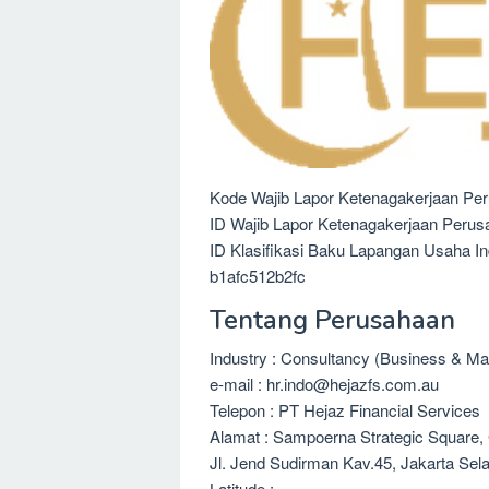
Kode Wajib Lapor Ketenagakerjaan Pe
ID Wajib Lapor Ketenagakerjaan Peru
ID Klasifikasi Baku Lapangan Usaha I
b1afc512b2fc
Tentang Perusahaan
Industry : Consultancy (Business & M
e-mail : hr.indo@hejazfs.com.au
Telepon : PT Hejaz Financial Services
Alamat : Sampoerna Strategic Square,
Jl. Jend Sudirman Kav.45, Jakarta Sel
Latitude :