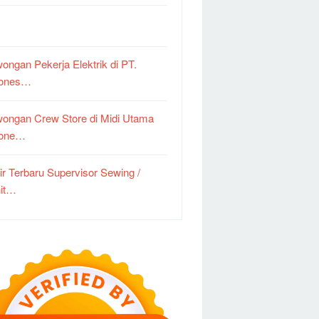
ongan Pekerja Elektrik di PT.
dones…
ongan Crew Store di Midi Utama
done…
ir Terbaru Supervisor Sewing /
it…