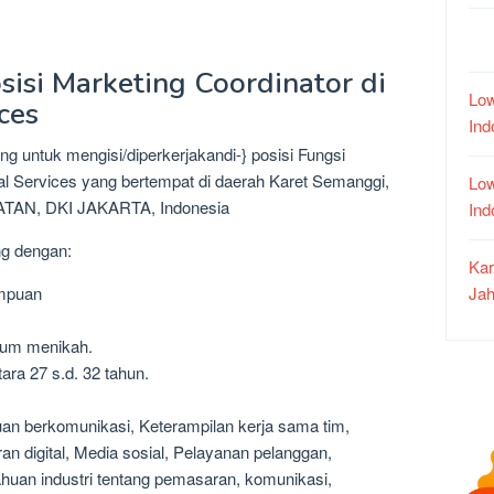
sisi Marketing Coordinator di
Low
ces
In
ng untuk mengisi/diperkerjakandi-} posisi Fungsi
ial Services yang bertempat di daerah Karet Semanggi,
Low
TAN, DKI JAKARTA, Indonesia
In
ng dengan:
Kar
Jah
empuan
lum menikah.
ara 27 s.d. 32 tahun.
an berkomunikasi, Keterampilan kerja sama tim,
 digital, Media sosial, Pelayanan pelanggan,
uan industri tentang pemasaran, komunikasi,