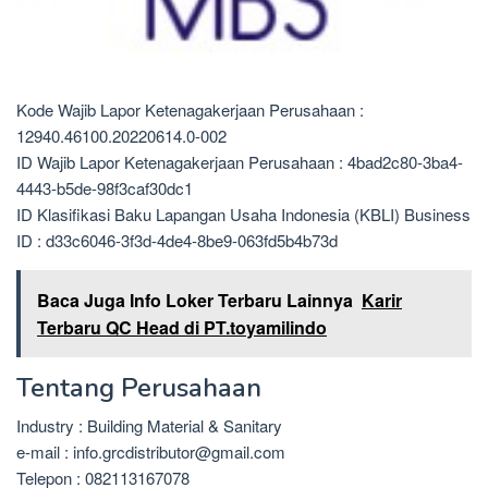
Kode Wajib Lapor Ketenagakerjaan Perusahaan :
12940.46100.20220614.0-002
ID Wajib Lapor Ketenagakerjaan Perusahaan : 4bad2c80-3ba4-
4443-b5de-98f3caf30dc1
ID Klasifikasi Baku Lapangan Usaha Indonesia (KBLI) Business
ID : d33c6046-3f3d-4de4-8be9-063fd5b4b73d
Baca Juga Info Loker Terbaru Lainnya
Karir
Terbaru QC Head di PT.toyamilindo
Tentang Perusahaan
Industry : Building Material & Sanitary
e-mail : info.grcdistributor@gmail.com
Telepon : 082113167078