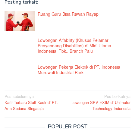
Posting terkait:
Ruang Guru Bisa Rawan Rayap
Lowongan Alfability (Khusus Pelamar
Penyandang Disabilitas) di Midi Utama
Indonesia, Tbk., Branch Palu
Lowongan Pekerja Elektrik di PT. Indonesia
Morowali Industrial Park
Navigasi
Pos sebelumnya
Pos berikutnya
Karir Terbaru Staff Kasir di PT.
Lowongan SPV EXIM di Unimotor
pos
Arta Sedana Singaraja
Technology Indonesia
POPULER POST