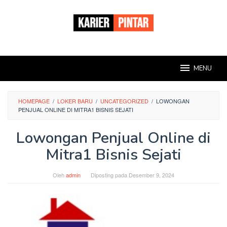
Loncat
ke
konten
MENU
HOMEPAGE
/
LOKER BARU
/
UNCATEGORIZED
/
LOWONGAN
PENJUAL ONLINE DI MITRA1 BISNIS SEJATI
Lowongan Penjual Online di
Mitra1 Bisnis Sejati
Oleh
admin
Diposting pada
Desember 9, 2024